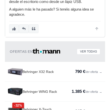
desde el escritorio como desde un lápiz USB.
A alguien más le ha pasado? Si tenéis alguna idea se
agradece.
OFERTAS EN
VER TODAS
790 €
Behringer X32 Rack
Ver oferta
→
1.385 €
Behringer WING Rack
Ver oferta
→
-32%
Behringer X-Touch