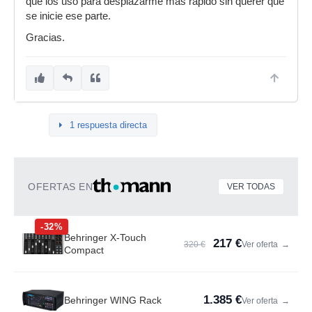
que los uso para desplazarme más rápido sin querer que
se inicie ese parte.
Gracias.
1 respuesta directa
OFERTAS EN
VER TODAS
-32%
Behringer X-Touch
217 €
320 €
Ver oferta
→
Compact
1.385 €
Behringer WING Rack
Ver oferta
→