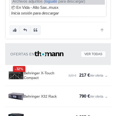
Archivos adjuntos (
logúate
para descargar)
📦
En Vida - Alto Sax..musx
Inicia sesión para descargar
OFERTAS EN
VER TODAS
-32%
Behringer X-Touch
217 €
320 €
Ver oferta
→
Compact
790 €
Behringer X32 Rack
Ver oferta
→