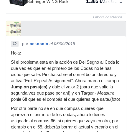
1.385 €
Behringer WING Rack
Ver oferta
→
Enlaces de afiliación
por
bekosolo
el 06/09/2018
#2
Hola:
Si el problema esta en la acción de Del Segno al Coda lo
que veo es que en el primero de los Codas no le has
dicho que salte. Pincha sobre él con el botón derecho y
activa "Edit Repeat Assignment". Ahora marca el campo
Jump on pass(es)
y dale el valor
2
(para que salte la
segunda vez que pase por ahí) y en T
arget - Measure
ponle
68
que es el compás al que quieres que salte.(foto)
Por otra parte no se en qué compás quieres que
aparezca el primero de los codas, ahora lo tienes
asignado al compás 66; si quieres que vaya en otro, por
ejemplo en el 65, deberás borrar el actual y crearlo en el