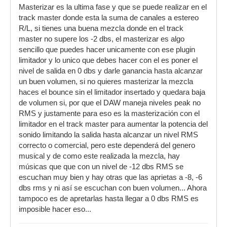
Masterizar es la ultima fase y que se puede realizar en el
track master donde esta la suma de canales a estereo
R/L, si tienes una buena mezcla donde en el track
master no supere los -2 dbs, el masterizar es algo
sencillo que puedes hacer unicamente con ese plugin
limitador y lo unico que debes hacer con el es poner el
nivel de salida en 0 dbs y darle ganancia hasta alcanzar
un buen volumen, si no quieres masterizar la mezcla
haces el bounce sin el limitador insertado y quedara baja
de volumen si, por que el DAW maneja niveles peak no
RMS y justamente para eso es la masterización con el
limitador en el track master para aumentar la potencia del
sonido limitando la salida hasta alcanzar un nivel RMS
correcto o comercial, pero este dependerá del genero
musical y de como este realizada la mezcla, hay
músicas que que con un nivel de -12 dbs RMS se
escuchan muy bien y hay otras que las aprietas a -8, -6
dbs rms y ni así se escuchan con buen volumen... Ahora
tampoco es de apretarlas hasta llegar a 0 dbs RMS es
imposible hacer eso...