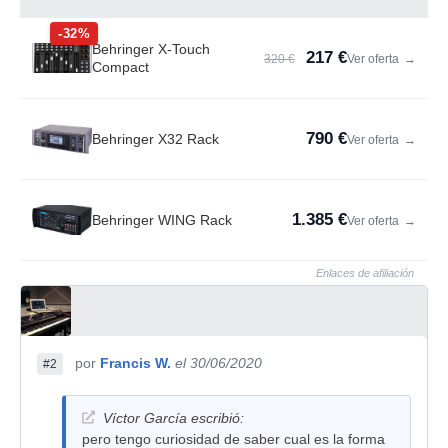
-32%
Behringer X-Touch
217 €
320 €
Ver oferta
→
Compact
790 €
Behringer X32 Rack
Ver oferta
→
1.385 €
Behringer WING Rack
Ver oferta
→
Enlaces de afiliación
por
Francis W.
el 30/06/2020
#2
Víctor García escribió:
pero tengo curiosidad de saber cual es la forma