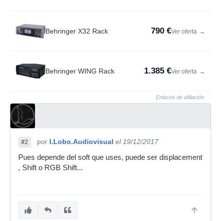
790 €
Behringer X32 Rack
Ver oferta
→
1.385 €
Behringer WING Rack
Ver oferta
→
Enlaces de afiliación
por
I.Lobo.Audiovisual
el 19/12/2017
#2
Pues depende del soft que uses, puede ser displacement
, Shift o RGB Shift...