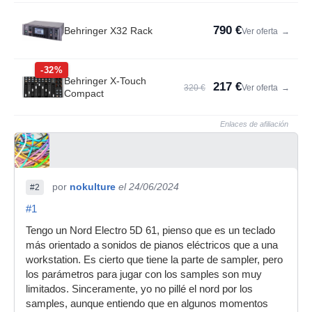
790 €
Behringer X32 Rack
Ver oferta
→
-32%
Behringer X-Touch
217 €
320 €
Ver oferta
→
Compact
Enlaces de afiliación
por
nokulture
el 24/06/2024
#2
#1
Tengo un Nord Electro 5D 61, pienso que es un teclado
más orientado a sonidos de pianos eléctricos que a una
workstation. Es cierto que tiene la parte de sampler, pero
los parámetros para jugar con los samples son muy
limitados. Sinceramente, yo no pillé el nord por los
samples, aunque entiendo que en algunos momentos