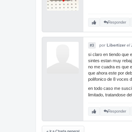
Responder
por
Libertizer
el
#3
si claro en tiendo que
sintes estan muy rebaj
no me cuadra es que en
que ahora este por deba
polifonico de 8 voces 
en todo caso me suscit
limitado, tratandose de
Responder
« Ir a Charla general