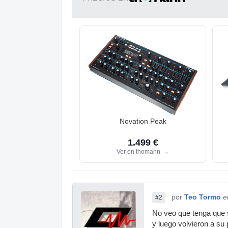
Novation Peak
1.499 €
Ver en thomann
→
por
Teo Tormo
e
#2
No veo que tenga que 
y luego volvieron a su