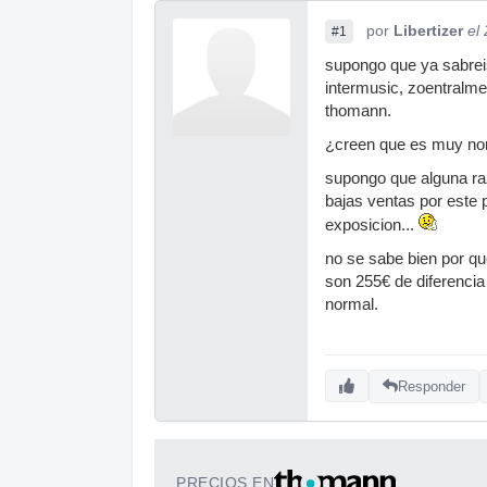
por
Libertizer
el
#1
supongo que ya sabrei
intermusic, zoentralmed
thomann.
¿creen que es muy nor
supongo que alguna ra
bajas ventas por este 
exposicion...
no se sabe bien por qu
son 255€ de diferencia
normal.
Responder
PRECIOS EN