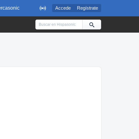

rcasonic
Accede
Regístrate