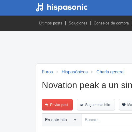
Últimos posts
Soluciones
Consejos de compra
Foros
Hispasónicos
Charla general
Novation peak a un si
Enviar post
Seguir este hilo
Ma