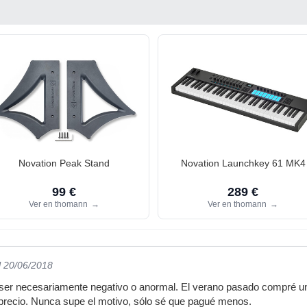
Novation Peak Stand
Novation Launchkey 61 MK4
99 €
289 €
Ver en thomann
→
Ver en thomann
→
l 20/06/2018
ser necesariamente negativo o anormal. El verano pasado compré u
 precio. Nunca supe el motivo, sólo sé que pagué menos.