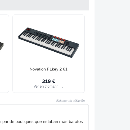
Novation FLkey 2 61
319 €
Ver en thomann
→
Enlaces de afiliación
n par de boutiques que estaban más baratos