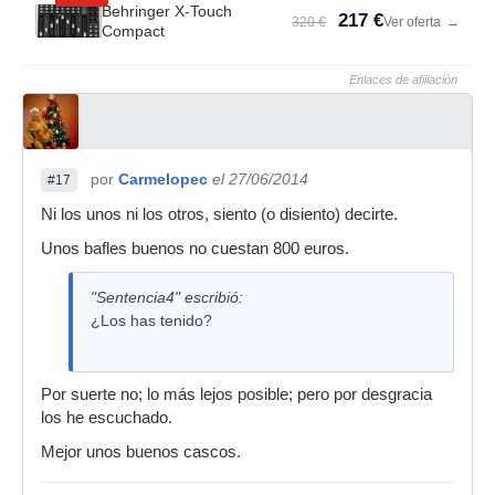
Behringer X-Touch
217 €
320 €
Ver oferta
→
Compact
Enlaces de afiliación
por
Carmelopec
el 27/06/2014
#17
Ni los unos ni los otros, siento (o disiento) decirte.
Unos bafles buenos no cuestan 800 euros.
"Sentencia4" escribió:
¿Los has tenido?
Por suerte no; lo más lejos posible; pero por desgracia
los he escuchado.
Mejor unos buenos cascos.