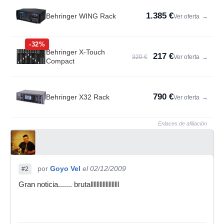
1.385 €
Behringer WING Rack
Ver oferta
→
-32%
Behringer X-Touch
217 €
320 €
Ver oferta
→
Compact
790 €
Behringer X32 Rack
Ver oferta
→
Enlaces de afiliación
por
Goyo Vel
el 02/12/2009
#2
Gran noticia....... brutalllllllllllllllllll