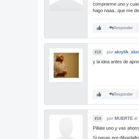
comprarme uno y cuando
hago naaa...que me de
Responder
por
akrylik_skr
#18
y la idea antes de apr
Responder
por
MUERTE
el
#19
Pillate uno y vas ahor
Si pasas por djbordall