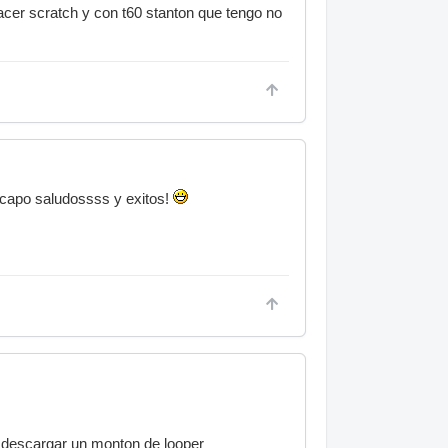
acer scratch y con t60 stanton que tengo no
2 capo saludossss y exitos!
s descargar un monton de looper