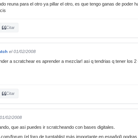
 reuna para el otro ya pillar el otro, es que tengo ganas de poder h
cis
Citar
atch
el 01/02/2008
ender a scratchear es aprender a mezclar! asi q tendrias q tener los 
Citar
 01/02/2008
rando, que asi puedes ir scratcheando con bases digitales.
o.com/forum (el foro de turntablist más importante en español) podra