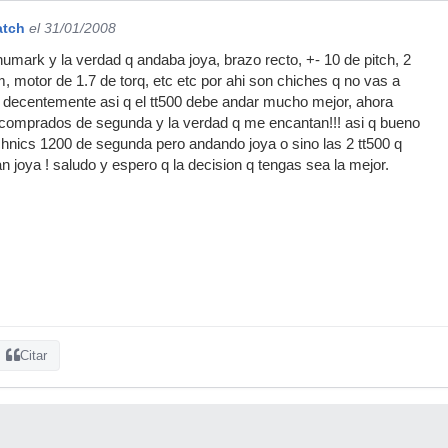
atch
el 31/01/2008
numark y la verdad q andaba joya, brazo recto, +- 10 de pitch, 2
m, motor de 1.7 de torq, etc etc por ahi son chiches q no vas a
a decentemente asi q el tt500 debe andar mucho mejor, ahora
 comprados de segunda y la verdad q me encantan!!! asi q bueno
hnics 1200 de segunda pero andando joya o sino las 2 tt500 q
joya ! saludo y espero q la decision q tengas sea la mejor.
Citar