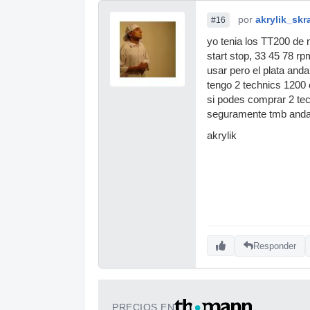
por
akrylik_skr
#16
yo tenia los TT200 de 
start stop, 33 45 78 rp
usar pero el plata and
tengo 2 technics 1200
si podes comprar 2 tec
seguramente tmb andan 
akrylik
Responder
PRECIOS EN