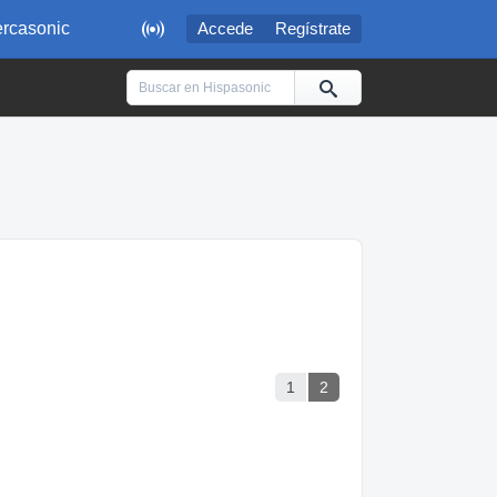

rcasonic
Accede
Regístrate
1
2