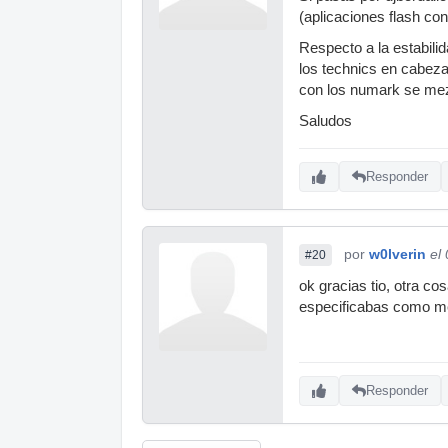
(aplicaciones flash con
Respecto a la estabili
los technics en cabez
con los numark se mez
Saludos
Responder
por
w0lverin
el
#20
ok gracias tio, otra c
especificabas como me
Responder