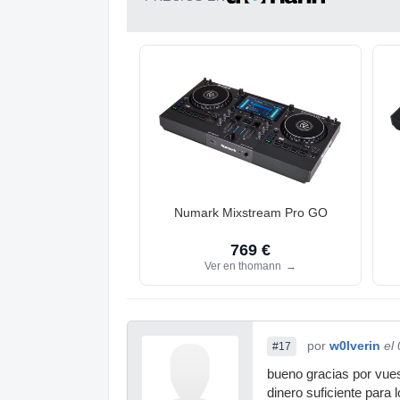
Numark Mixstream Pro GO
769 €
Ver en thomann
→
por
w0lverin
el
#17
bueno gracias por vues
dinero suficiente para