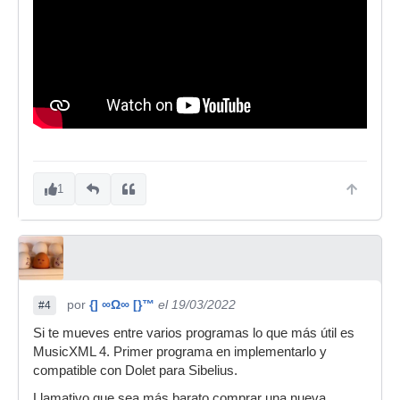
1
por
{] ∞Ω∞ [}™
el 19/03/2022
#4
Si te mueves entre varios programas lo que más útil es
MusicXML 4. Primer programa en implementarlo y
compatible con Dolet para Sibelius.
Llamativo que sea más barato comprar una nueva