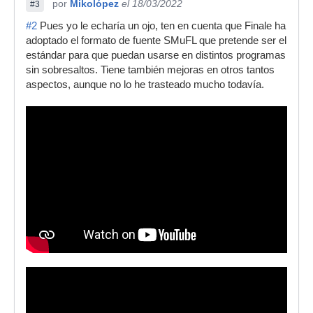
por
Mikolópez
el 18/03/2022
#3
#2
Pues yo le echaría un ojo, ten en cuenta que Finale ha
adoptado el formato de fuente SMuFL que pretende ser el
estándar para que puedan usarse en distintos programas
sin sobresaltos. Tiene también mejoras en otros tantos
aspectos, aunque no lo he trasteado mucho todavía.