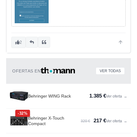
2
OFERTAS EN
VER TODAS
1.385 €
Behringer WING Rack
Ver oferta
→
-32%
Behringer X-Touch
217 €
320 €
Ver oferta
→
Compact