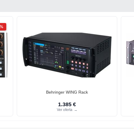
2%
Behringer WING Rack
1.385 €
Ver oferta
→