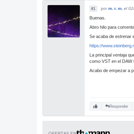
por
m. r. m.
el 02
#1
Buenas.
Abro hilo para comenta
Se acaba de estrenar e
https://www.steinberg.
La principal ventaja qu
como VST en el DAW te
Acabo de empezar a pro
Responder
OFERTAS EN