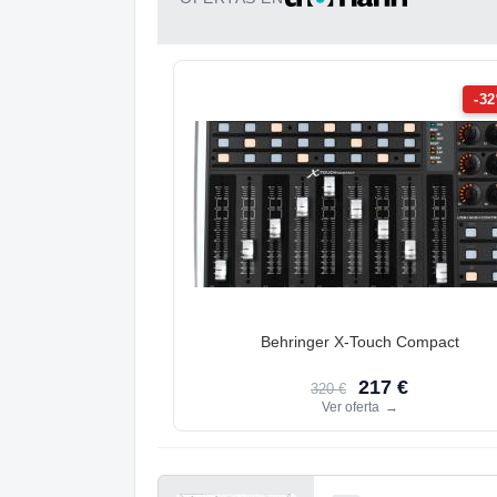
-3
Behringer X-Touch Compact
217 €
320 €
Ver oferta
→