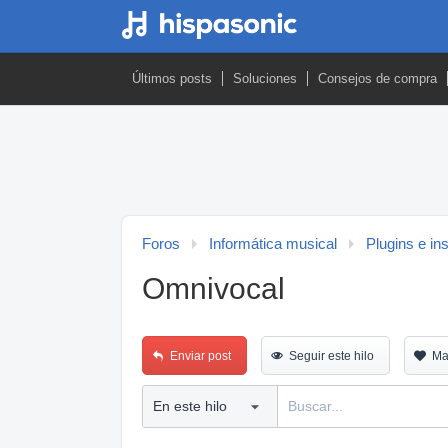
Últimos posts
Soluciones
Consejos de compra
Foros
Informática musical
Plugins e in
Omnivocal
Enviar post
Seguir este hilo
Ma