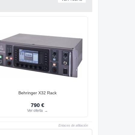
Behringer X32 Rack
790 €
Ver oferta
→
Enlaces de afiliación