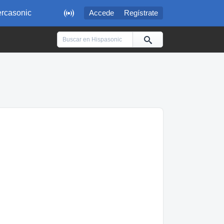

rcasonic
Accede
Regístrate