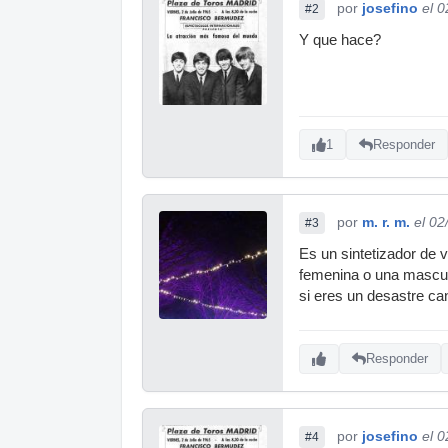
por
josefino
el 
#2
Y que hace?
1
Responder
por
m. r. m.
el 02
#3
Es un sintetizador de v
femenina o una mascul
si eres un desastre c
Responder
por
josefino
el 
#4