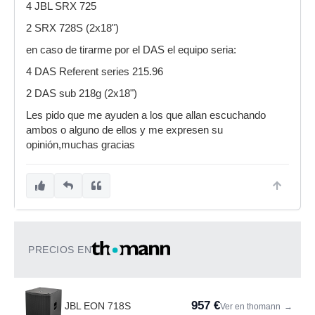
4 JBL SRX 725
2 SRX 728S (2x18")
en caso de tirarme por el DAS el equipo seria:
4 DAS Referent series 215.96
2 DAS sub 218g (2x18")
Les pido que me ayuden a los que allan escuchando
ambos o alguno de ellos y me expresen su
opinión,muchas gracias
PRECIOS EN
957 €
JBL EON 718S
Ver en thomann
→