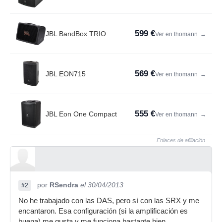
599 €
JBL BandBox TRIO
Ver en thomann
→
569 €
JBL EON715
Ver en thomann
→
555 €
JBL Eon One Compact
Ver en thomann
→
Enlaces de afiliación
por
RSendra
el 30/04/2013
#2
No he trabajado con las DAS, pero sí con las SRX y me
encantaron. Esa configuración (si la amplificación es
buena) me gusta y me funciona bastante bien.