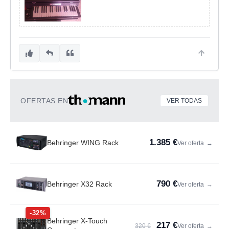
OFERTAS EN
VER TODAS
1.385 €
Behringer WING Rack
Ver oferta
→
790 €
Behringer X32 Rack
Ver oferta
→
-32%
Behringer X-Touch
217 €
320 €
Ver oferta
→