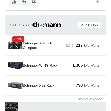
OFERTAS EN
VER TODAS
-32%
Behringer X-Touch
217 €
320 €
Ver oferta
→
Compact
1.385 €
Behringer WING Rack
Ver oferta
→
790 €
Behringer X32 Rack
Ver oferta
→
Enlaces de afiliación