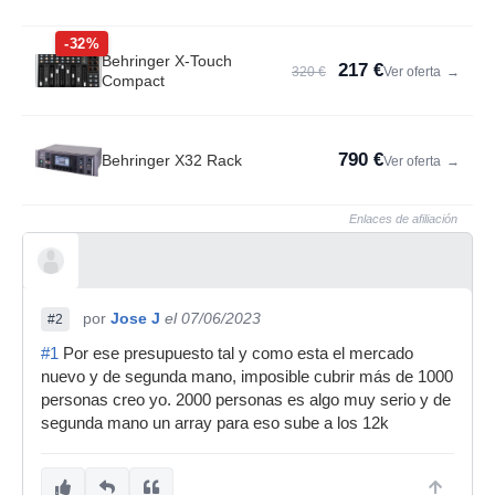
-32%
Behringer X-Touch
217 €
320 €
Ver oferta
→
Compact
790 €
Behringer X32 Rack
Ver oferta
→
Enlaces de afiliación
por
Jose J
el 07/06/2023
#2
#1
Por ese presupuesto tal y como esta el mercado
nuevo y de segunda mano, imposible cubrir más de 1000
personas creo yo. 2000 personas es algo muy serio y de
segunda mano un array para eso sube a los 12k