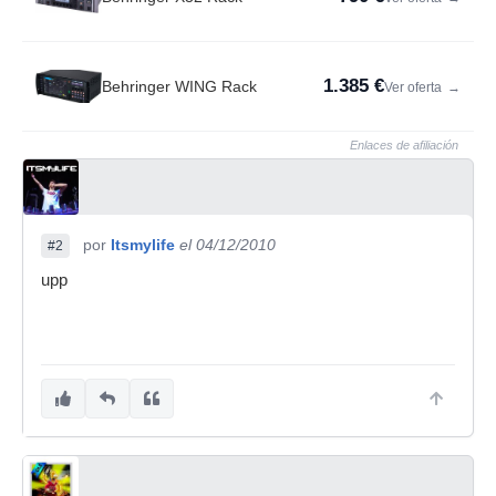
1.385 €
Behringer WING Rack
Ver oferta
→
Enlaces de afiliación
por
Itsmylife
el 04/12/2010
#2
upp