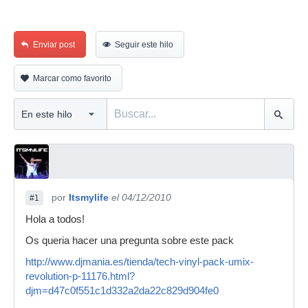
Enviar post
Seguir este hilo
Marcar como favorito
por
Itsmylife
el 04/12/2010
#1
Hola a todos!
Os queria hacer una pregunta sobre este pack
http://www.djmania.es/tienda/tech-vinyl-pack-umix-
revolution-p-11176.html?
djm=d47c0f551c1d332a2da22c829d904fe0