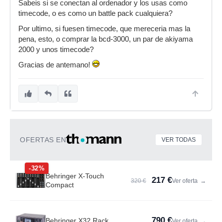
Sabeis si se conectan al ordenador y los usas como
timecode, o es como un battle pack cualquiera?
Por ultimo, si fuesen timecode, que mereceria mas la
pena, esto, o comprar la bcd-3000, un par de akiyama
2000 y unos timecode?
Gracias de antemano!
OFERTAS EN
VER TODAS
-32%
Behringer X-Touch
217 €
320 €
Ver oferta
→
Compact
790 €
Behringer X32 Rack
Ver oferta
→