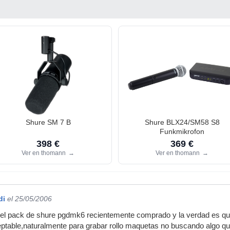
Shure SM 7 B
Shure BLX24/SM58 S8
Funkmikrofon
398 €
369 €
Ver en thomann
→
Ver en thomann
→
di
el 25/05/2006
 el pack de shure pgdmk6 recientemente comprado y la verdad es qu
ptable,naturalmente para grabar rollo maquetas no buscando algo que