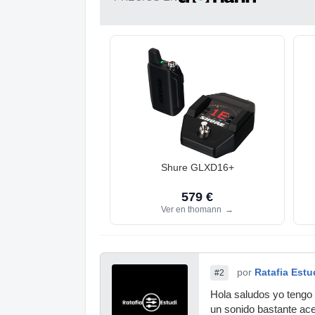
Shure GLXD16+
579 €
Ver en thomann
→
por
Ratafia Estu
#2
Hola saludos yo tengo
un sonido bastante ace