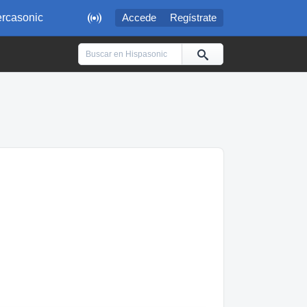

rcasonic
Accede
Regístrate