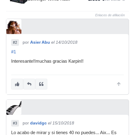
Enlaces de afiliación
por
Asier Abu
el 14/10/2018
#2
#1
Interesante!!muchas gracias Karpin!!
por
davidgc
el 15/10/2018
#3
Lo acabo de mirar y si tienes 40 no puedes... Aix... Es