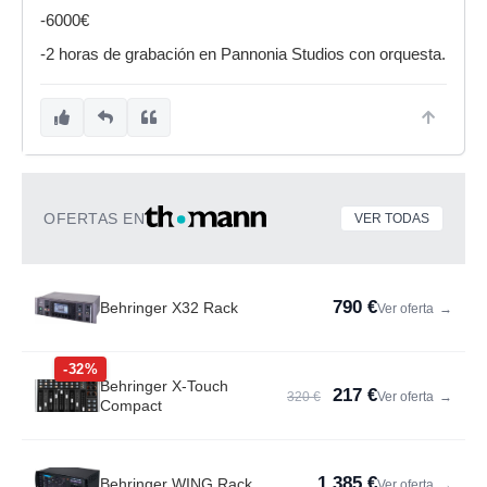
-6000€
-2 horas de grabación en Pannonia Studios con orquesta.
OFERTAS EN
VER TODAS
790 €
Behringer X32 Rack
Ver oferta
→
-32%
Behringer X-Touch
217 €
320 €
Ver oferta
→
Compact
1.385 €
Behringer WING Rack
Ver oferta
→