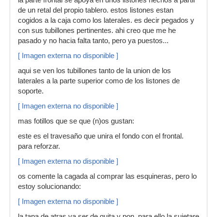
la parte frontal se apoya en unos listones hechos a partir
de un retal del propio tablero. estos listones estan
cogidos a la caja como los laterales. es decir pegados y
con sus tubillones pertinentes. ahi creo que me he
pasado y no hacia falta tanto, pero ya puestos...
[ Imagen externa no disponible ]
aqui se ven los tubillones tanto de la union de los
laterales a la parte superior como de los listones de
soporte.
[ Imagen externa no disponible ]
mas fotillos que se que (n)os gustan:
este es el travesaño que unira el fondo con el frontal.
para reforzar.
[ Imagen externa no disponible ]
os comente la cagada al comprar las esquineras, pero lo
estoy solucionando:
[ Imagen externa no disponible ]
la tapa de atras va ser de quita y pon. para ello la sujetare