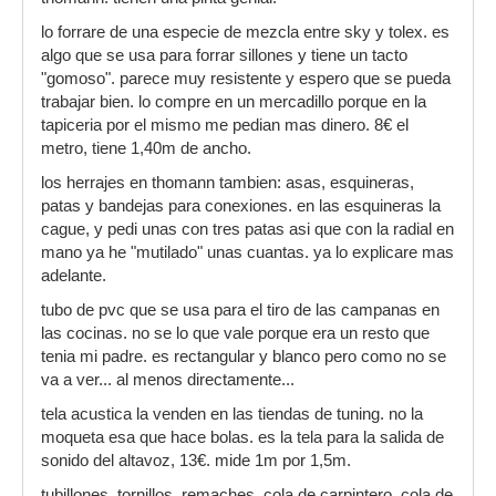
lo forrare de una especie de mezcla entre sky y tolex. es
algo que se usa para forrar sillones y tiene un tacto
"gomoso". parece muy resistente y espero que se pueda
trabajar bien. lo compre en un mercadillo porque en la
tapiceria por el mismo me pedian mas dinero. 8€ el
metro, tiene 1,40m de ancho.
los herrajes en thomann tambien: asas, esquineras,
patas y bandejas para conexiones. en las esquineras la
cague, y pedi unas con tres patas asi que con la radial en
mano ya he "mutilado" unas cuantas. ya lo explicare mas
adelante.
tubo de pvc que se usa para el tiro de las campanas en
las cocinas. no se lo que vale porque era un resto que
tenia mi padre. es rectangular y blanco pero como no se
va a ver... al menos directamente...
tela acustica la venden en las tiendas de tuning. no la
moqueta esa que hace bolas. es la tela para la salida de
sonido del altavoz, 13€. mide 1m por 1,5m.
tubillones, tornillos, remaches, cola de carpintero, cola de