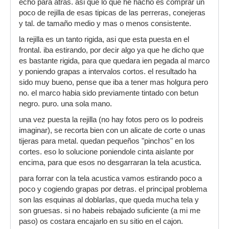
echo para atras. asi que lo que he hacho es comprar un
poco de rejilla de esas tipicas de las perreras, conejeras
y tal. de tamaño medio y mas o menos consistente.
la rejilla es un tanto rigida, asi que esta puesta en el
frontal. iba estirando, por decir algo ya que he dicho que
es bastante rigida, para que quedara ien pegada al marco
y poniendo grapas a intervalos cortos. el resultado ha
sido muy bueno, pense que iba a tener mas holgura pero
no. el marco habia sido previamente tintado con betun
negro. puro. una sola mano.
una vez puesta la rejilla (no hay fotos pero os lo podreis
imaginar), se recorta bien con un alicate de corte o unas
tijeras para metal. quedan pequeños "pinchos" en los
cortes. eso lo solucione poniendole cinta aislante por
encima, para que esos no desgarraran la tela acustica.
para forrar con la tela acustica vamos estirando poco a
poco y cogiendo grapas por detras. el principal problema
son las esquinas al doblarlas, que queda mucha tela y
son gruesas. si no habeis rebajado suficiente (a mi me
paso) os costara encajarlo en su sitio en el cajon.