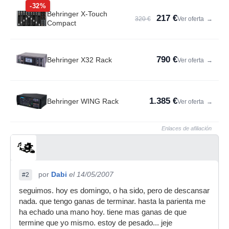
-32%
Behringer X-Touch
217 €
320 €
Ver oferta
→
Compact
790 €
Behringer X32 Rack
Ver oferta
→
1.385 €
Behringer WING Rack
Ver oferta
→
Enlaces de afiliación
por
Dabi
el 14/05/2007
#2
seguimos. hoy es domingo, o ha sido, pero de descansar
nada. que tengo ganas de terminar. hasta la parienta me
ha echado una mano hoy. tiene mas ganas de que
termine que yo mismo. estoy de pesado... jeje