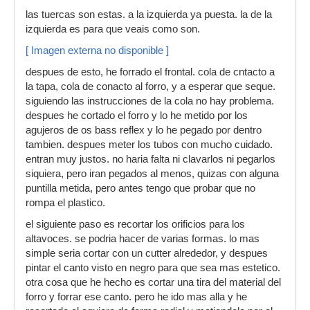
las tuercas son estas. a la izquierda ya puesta. la de la
izquierda es para que veais como son.
[ Imagen externa no disponible ]
despues de esto, he forrado el frontal. cola de cntacto a
la tapa, cola de conacto al forro, y a esperar que seque.
siguiendo las instrucciones de la cola no hay problema.
despues he cortado el forro y lo he metido por los
agujeros de os bass reflex y lo he pegado por dentro
tambien. despues meter los tubos con mucho cuidado.
entran muy justos. no haria falta ni clavarlos ni pegarlos
siquiera, pero iran pegados al menos, quizas con alguna
puntilla metida, pero antes tengo que probar que no
rompa el plastico.
el siguiente paso es recortar los orificios para los
altavoces. se podria hacer de varias formas. lo mas
simple seria cortar con un cutter alrededor, y despues
pintar el canto visto en negro para que sea mas estetico.
otra cosa que he hecho es cortar una tira del material del
forro y forrar ese canto. pero he ido mas alla y he