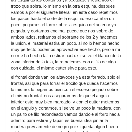
las esquinas las cortamos ya pegadas. y retiramos el
trozo que sobra. lo mismo en la otra esquina. despues
vamos a por el siguiente lateral. en este caso repetimos
los pasos hasta el corte de la esquina. eso cambia un
poco. pegamos el forro sobre la esquina del anterior ya
pegada. y cortamos encima. puede que nos sobre de
ambos lados. retiramos el sobrante de los 2 y hacemos
la union. el material estira un poco. si no lo hemos hecho
muy perfecto podemos aprovechar ese hecho, pero a mi
no me ha hecho falta estirar nada. si se ve el blanco de la
zona inferior de la tela, la remetemos con el filo de algo
con cuidado. el mismo cutter sirve para esto.
el frontal donde van los altavoces ya esta forrado, solo el
frontal, asi que para forrar el trocito que queda hacemos
lo mismo. lo pegamos bien con el exceso pegado sobre
el mismo frontal. nos aseguramos de que el angulo
inferior este muy bien marcado. y con el cutter metemos
en el angulo y cortamos. si se ve un poco la madera, con
un palito de filo redondeado vamos dandole al forro hacia
adentro para estirar y tapar. es buena idea pintar la
madera previamente de negro por si queda algun hueco