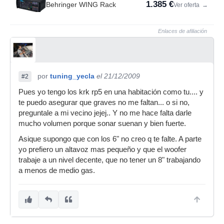
1.385 €
Behringer WING Rack
Ver oferta
→
Enlaces de afiliación
por
tuning_yecla
el 21/12/2009
#2
Pues yo tengo los krk rp5 en una habitación como tu.... y
te puedo asegurar que graves no me faltan... o si no,
preguntale a mi vecino jejej.. Y no me hace falta darle
mucho volumen porque sonar suenan y bien fuerte.
Asique supongo que con los 6" no creo q te falte. A parte
yo prefiero un altavoz mas pequeño y que el woofer
trabaje a un nivel decente, que no tener un 8" trabajando
a menos de medio gas.