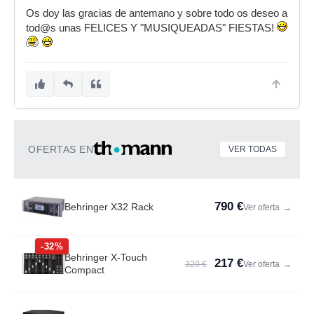
Os doy las gracias de antemano y sobre todo os deseo a
tod@s unas FELICES Y "MUSIQUEADAS" FIESTAS!
OFERTAS EN
VER TODAS
790 €
Behringer X32 Rack
Ver oferta
→
-32%
Behringer X-Touch
217 €
320 €
Ver oferta
→
Compact