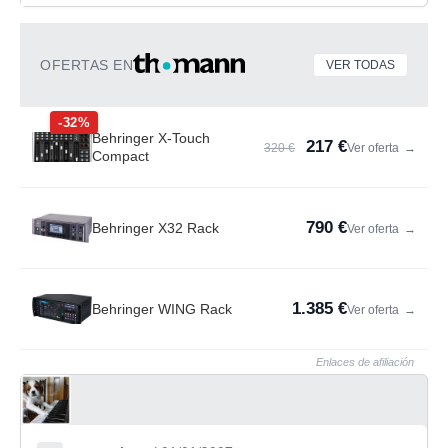
OFERTAS EN
VER TODAS
-32%
Behringer X-Touch
217 €
320 €
Ver oferta
→
Compact
790 €
Behringer X32 Rack
Ver oferta
→
1.385 €
Behringer WING Rack
Ver oferta
→
Enlaces de afiliación