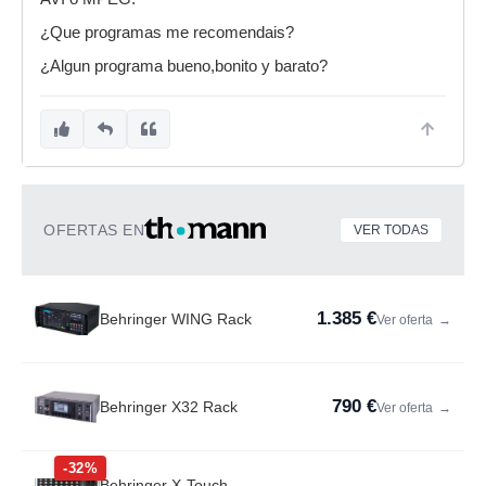
¿Que programas me recomendais?
¿Algun programa bueno,bonito y barato?
OFERTAS EN
VER TODAS
1.385 €
Behringer WING Rack
Ver oferta
→
790 €
Behringer X32 Rack
Ver oferta
→
-32%
Behringer X-Touch