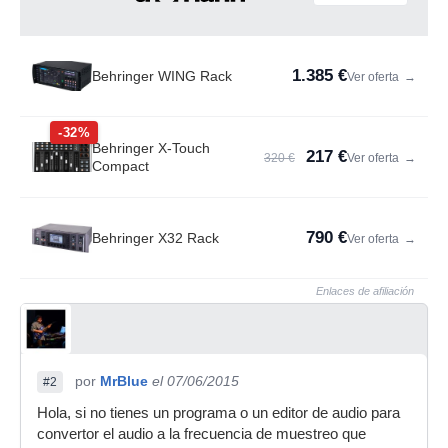
1.385 €
Behringer WING Rack
Ver oferta
→
-32%
Behringer X-Touch
217 €
320 €
Ver oferta
→
Compact
790 €
Behringer X32 Rack
Ver oferta
→
Enlaces de afiliación
por
MrBlue
el 07/06/2015
#2
Hola, si no tienes un programa o un editor de audio para
convertor el audio a la frecuencia de muestreo que