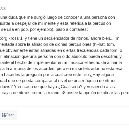
2018
o una duda que me surgió luego de conocer a una persona con
ustaría despejar de mi mente y esta referida a la percusión
 se usa en pop, por ejemplo), paso a contarles:
org kross 1, y tiene un secuenciador de ritmos, ahora bien..., mi
rientada sobre la
afinación
de dichas percusiones (hi-hat, tom,
ue obviamente están afinadas en ciertas frecuencias cada tom, o
or, afinación que una persona con oído absoluto pueda descifrar, y
ante el hecho de implementar en mi música el hecho de afinar la
 a la armonía de los acordes, pero en mi sintetizador no esta esa
a hacerles la pregunta por la cual cree este hilo ¿Hay alguna
alidad que se pueda comparar al nivel de una máquina de ritmos
 windows? Y en caso de que haya ¿Cual sería? y volviendo a las
s cajas de ritmos como la roland tr8 posee la opción de afinar las pe
Citar