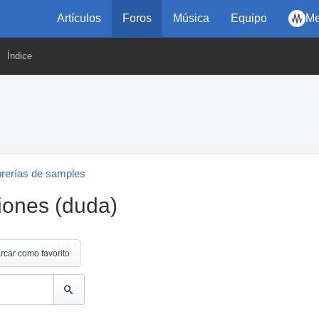
Artículos
Foros
Música
Equipo
Me
Índice
brerías de samples
iones (duda)
rcar como favorito