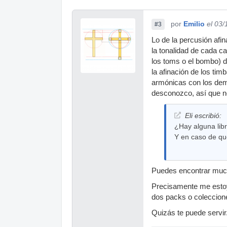
por
Emilio
el 03
#3
Lo de la percusión afi
la tonalidad de cada c
los toms o el bombo) d
la afinación de los ti
armónicas con los demá
desconozco, así que no 
Eli escribió:
¿Hay alguna libr
Y en caso de qu
Puedes encontrar mucha
Precisamente me estoy 
dos packs o coleccio
Quizás te puede servir