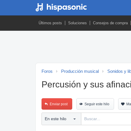
Últimos posts
Soluciones
Consejos de compra
Foros
Producción musical
Sonidos y li
Percusión y sus afinac
Enviar post
Seguir este hilo
Ma