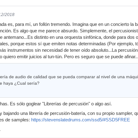
/12/2018
nada es, para mí, un follón tremendo. Imagina que en un concierto la 
anción. Es algo que me parece absurdo. Simplemente, el percusionista
e antemano...Es distinto en una orquesta sinfónica, donde para dos o
mbales, porque estos sí que emiten notas determinadas (Por ejemplo, 
s instrumentos sin necesidad de tener oído absoluto...La percusión 
quiero emitir juicios al tun-tún. Pero es seguro que se puede afinar..
ería de audio de calidad que se pueda comparar al nivel de una máquin
e haya ¿Cual sería?
s. Es sólo goglear "Librerías de percusión" o algo así.
bajando una librería de percusión-batería, con su propio sampler, qu
nes de samples:
https://stevenslatedrums.com/ssd5/#SSD5FREE
.