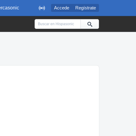

rcasonic
Accede
Regístrate