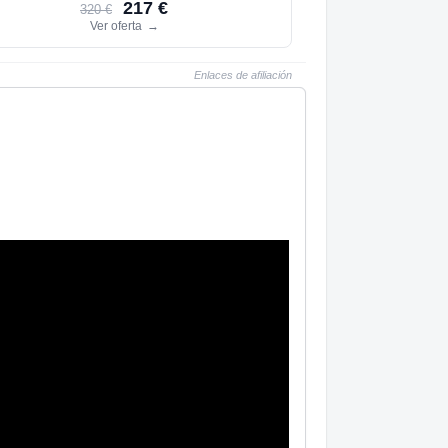
217 €
320 €
Ver oferta
→
Enlaces de afiliación