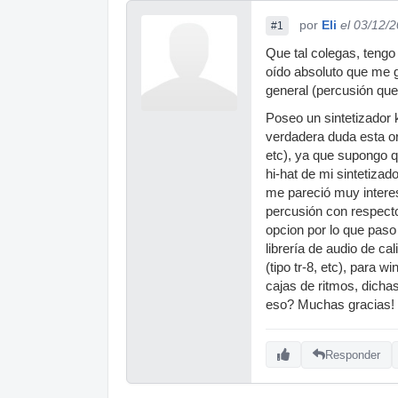
por
Eli
el 03/12/
#1
Que tal colegas, teng
oído absoluto que me g
general (percusión que
Poseo un sintetizador k
verdadera duda esta o
etc), ya que supongo q
hi-hat de mi sintetizad
me pareció muy interes
percusión con respecto
opcion por lo que paso 
librería de audio de c
(tipo tr-8, etc), para
cajas de ritmos, dicha
eso? Muchas gracias!
Responder