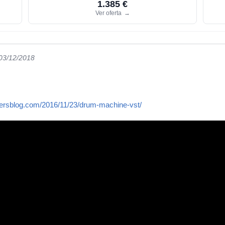
1.385 €
Ver oferta
→
 03/12/2018
ersblog.com/2016/11/23/drum-machine-vst/