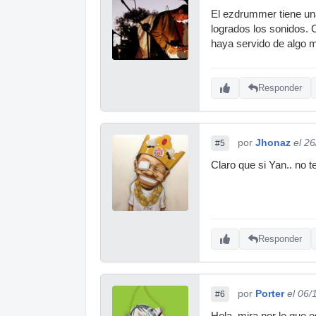
El ezdrummer tiene una
logrados los sonidos.
haya servido de algo m
Responder
por
Jhonaz
el 2
#5
Claro que si Yan.. no t
Responder
por
Porter
el 06/
#6
Hola, mira por lo que 