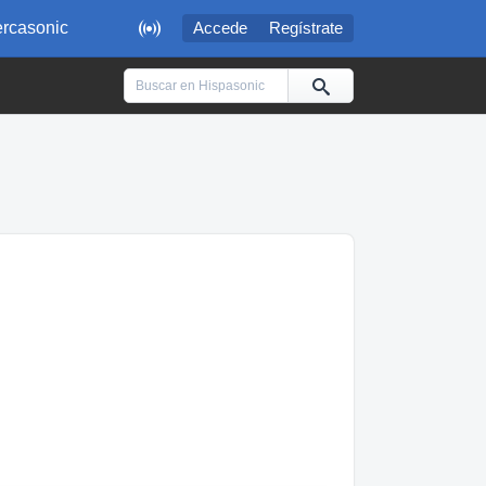

rcasonic
Accede
Regístrate