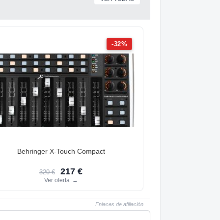
-32%
Behringer X-Touch Compact
217 €
320 €
Ver oferta
→
Enlaces de afiliación