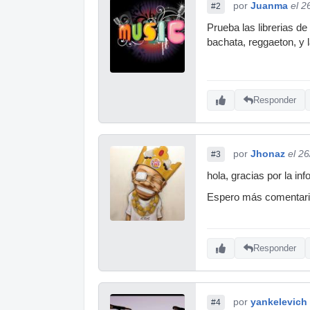
por
Juanma
el 2
#2
Prueba las librerias d
bachata, reggaeton, y
Responder
por
Jhonaz
el 2
#3
hola, gracias por la in
Espero más comentario
Responder
por
yankelevich
#4