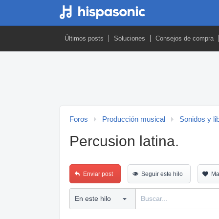
Últimos posts
Soluciones
Consejos de compra
Foros
Producción musical
Sonidos y li
Percusion latina.
Enviar post
Seguir este hilo
Ma