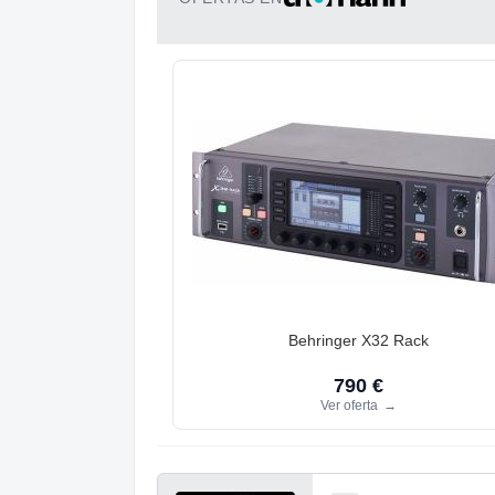
Behringer X32 Rack
790 €
Ver oferta
→