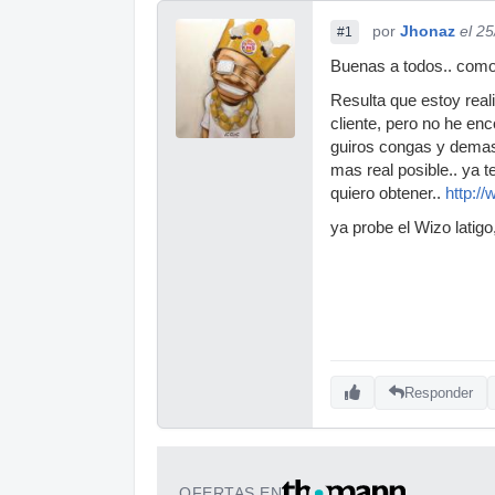
por
Jhonaz
el 2
#1
Buenas a todos.. como 
Resulta que estoy real
cliente, pero no he enc
guiros congas y demas.
mas real posible.. ya 
quiero obtener..
http:/
ya probe el Wizo latig
Responder
OFERTAS EN