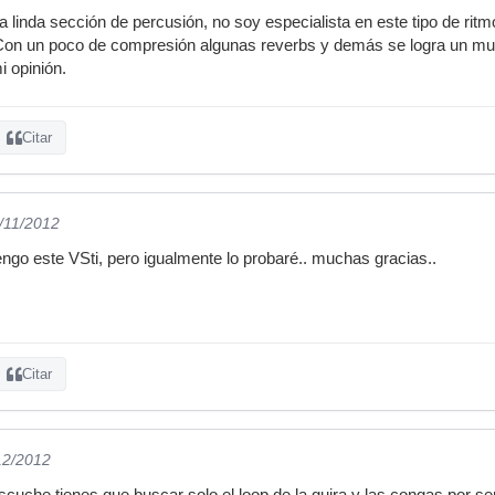
 linda sección de percusión, no soy especialista en este tipo de rit
 Con un poco de compresión algunas reverbs y demás se logra un muy
i opinión.
Citar
6/11/2012
engo este VSti, pero igualmente lo probaré.. muchas gracias..
Citar
12/2012
escuche tienes que buscar solo el loop de la guira y las congas por s