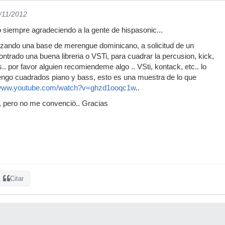
5/11/2012
siempre agradeciendo a la gente de hispasonic...
izando una base de merengue dominicano, a solicitud de un
ontrado una buena libreria o VSTi, para cuadrar la percusion, kick,
. por favor alguien recomiendeme algo .. VSti, kontack, etc.. lo
tengo cuadrados piano y bass, esto es una muestra de lo que
/www.youtube.com/watch?v=ghzd1ooqc1w
..
o, pero no me convenciò.. Gracias
Citar