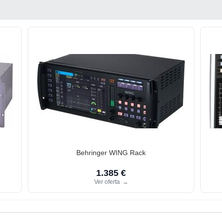
Behringer WING Rack
1.385 €
Ver oferta
→