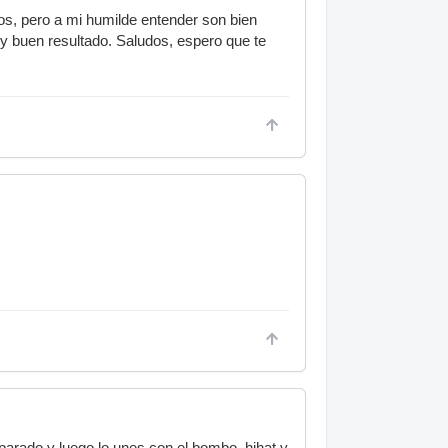
mos, pero a mi humilde entender son bien
 buen resultado. Saludos, espero que te
eparado y luego lo unes con el bombo, hihat y