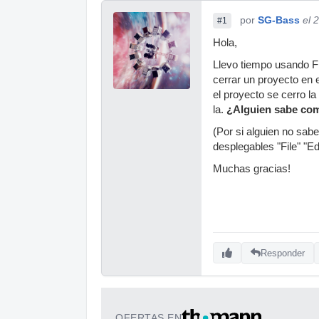
por
SG-Bass
el 
#1
Hola,
Llevo tiempo usando F
cerrar un proyecto en 
el proyecto se cerro l
la.
¿Alguien sabe com
(Por si alguien no sabe
desplegables "File" "Ed
Muchas gracias!
Responder
OFERTAS EN