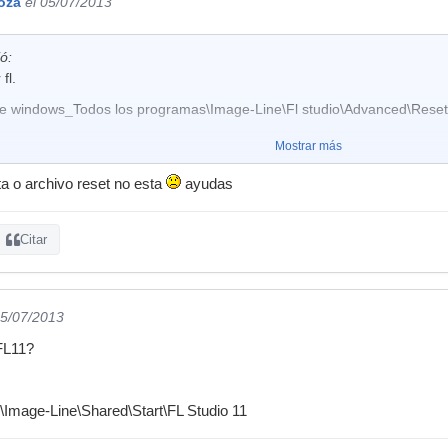
oza
el 05/07/2013
ó:
fl.
 de windows_Todos los programas\Image-Line\Fl studio\Advanced\Reset s
Mostrar más
ta o archivo reset no esta
ayudas
Citar
05/07/2013
FL11?
\Image-Line\Shared\Start\FL Studio 11