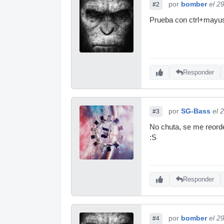
por
bomber
el 2
#2
Prueba con ctrl+mayu
Responder
por
SG-Bass
el 
#3
No chuta, se me reord
:S
Responder
por
bomber
el 2
#4