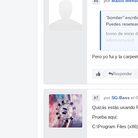
por
Maico Mend
#6
"bomber" escribi
Puedes resetear 
Icono de inicio
administrador)
Pero yo fui y la carpee
Responder
por
SG-Bass
el 
#7
Quizás estás usando 
Prueba aquí:
C:\Program Files (x86)