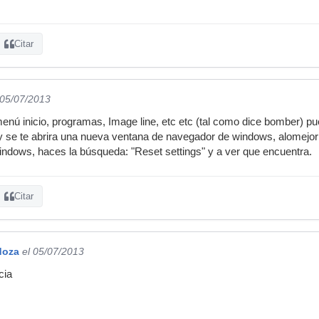
Citar
 05/07/2013
nú inicio, programas, Image line, etc etc (tal como dice bomber) pu
a y se te abrira una nueva ventana de navegador de windows, alomejor
windows, haces la búsqueda: "Reset settings" y a ver que encuentra.
Citar
doza
el 05/07/2013
cia