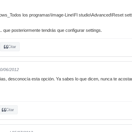
dows_Todos los programas\Image-Line\Fl studio\Advanced\Reset setti
.. que posteriormente tendrás que configurar settings.
Citar
30/06/2012
as, desconocía esta opción. Ya sabes lo que dicen, nunca te acosta
Citar