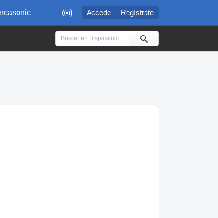

rcasonic
Accede
Regístrate