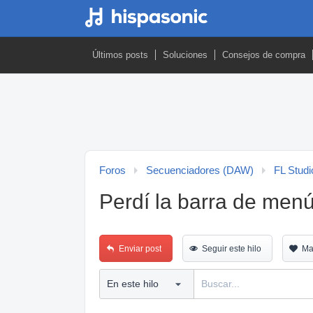
Últimos posts
Soluciones
Consejos de compra
Foros
Secuenciadores (DAW)
FL Studi
Perdí la barra de men
Enviar post
Seguir este hilo
Ma