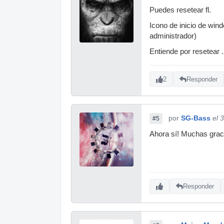
Puedes resetear fl.
Icono de inicio de win
administrador)
Entiende por resetear .
2
Responder
por
SG-Bass
el 
#5
Ahora sí! Muchas graci
Responder