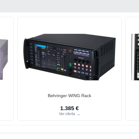
Behringer WING Rack
1.385 €
Ver oferta
→