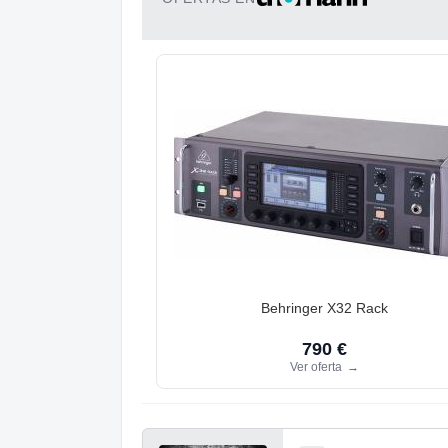
Behringer X32 Rack
790 €
Ver oferta
→