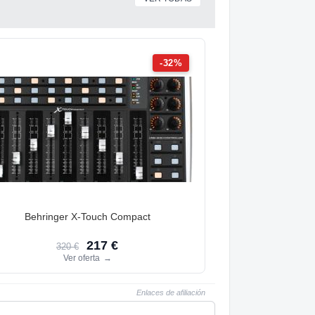
-32%
Behringer X-Touch Compact
217 €
320 €
Ver oferta
→
Enlaces de afiliación