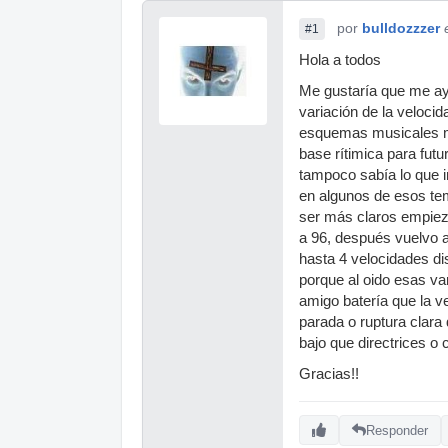
por
bulldozzzer
#1
Hola a todos
Me gustaría que me ay
variación de la veloci
esquemas musicales m
base rítimica para fut
tampoco sabía lo que 
en algunos de esos tem
ser más claros empie
a 96, después vuelvo a
hasta 4 velocidades d
porque al oido esas v
amigo batería que la v
parada o ruptura clara
bajo que directrices o 
Gracias!!
Responder