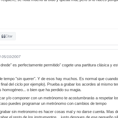
Citar
l 05/10/2007
drede" es perfectamente permitido" cogete una partitura clásica y est
de tempo "sin querer". Y de esos hay muchos. Es normal que cuando 
final del ciclo por ejemplo). Prueba a grabar los acordes al mismo tem
homogéneo... o bien que ha perdido su magia.
ocar y/o componer con un metrónomo te acostumbrarás a respetar lo
ier caso puedes programar un metrónomo con cambios de tempo
 grabar sin metronomo es hacer cosas mal y no darse cuenta. Mas 
rabar el resto de los instrumentos... justo despues de ese pequeño sile