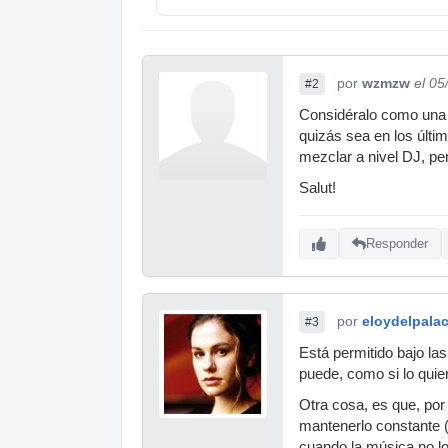
por
wzmzw
el 05
#2
Considéralo como una 
quizás sea en los últi
mezclar a nivel DJ, pe
Salut!
Responder
por
eloydelpalac
#3
Está permitido bajo la
puede, como si lo quie
Otra cosa, es que, por
mantenerlo constante (
cuando la música no lo