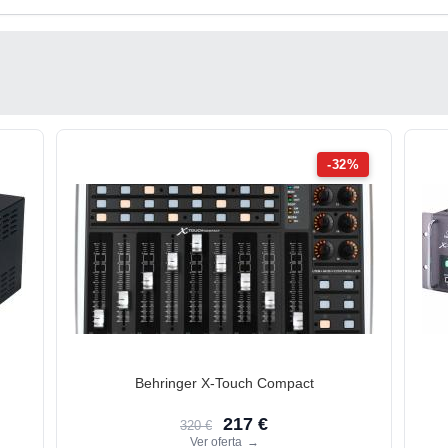
-32%
Behringer X-Touch Compact
217 €
320 €
Ver oferta
→