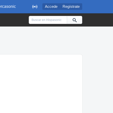

rcasonic
Accede
Regístrate