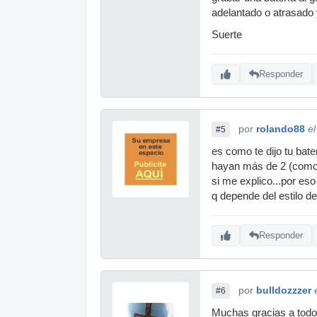
adelantado o atrasado 
Suerte
Responder
por
rolando88
e
#5
es como te dijo tu bat
hayan más de 2 (como 
si me explico...por e
q depende del estilo de
Responder
por
bulldozzzer
#6
Muchas gracias a todo