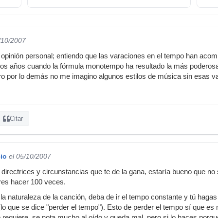
/10/2007
opinión personal; entiendo que las varaciones en el tempo han ac
mos años cuando la fórmula monotempo ha resultado la más poderosa.
ro por lo demás no me imagino algunos estilos de música sin esas va
Citar
io
el 05/10/2007
s directrices y circunstancias que te de la gana, estaría bueno que n
res hacer 100 veces.
 la naturaleza de la canción, deba de ir el tempo constante y tú ha
lo que se dice "perder el tempo"). Esto de perder el tempo sí que es
 requiere, se nota mucho al oído y queda mal, pero si lo haces porque