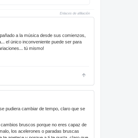
Enlaces de afiliación
ompañado a la música desde sus comienzos,
.. el único inconveniente puede ser para
riaciones... tú mismo!
o se pudiera cambiar de tempo, claro que se
gas cambios bruscos porque no eres capaz de
 malo, los acelerones o paradas bruscas
 te apetece y porque a ti te gusta, claro que