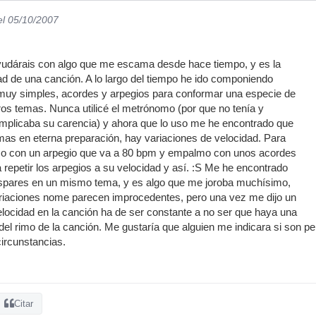
el 05/10/2007
udárais con algo que me escama desde hace tiempo, y es la
dad de una canción. A lo largo del tiempo he ido componiendo
uy simples, acordes y arpegios para conformar una especie de
uros temas. Nunca utilicé el metrónomo (por que no tenía y
implicaba su carencia) y ahora que lo uso me he encontrado que
as en eterna preparación, hay variaciones de velocidad. Para
zo con un arpegio que va a 80 bpm y empalmo con unos acordes
 repetir los arpegios a su velocidad y así. :S Me he encontrado
ispares en un mismo tema, y es algo que me joroba muchísimo,
ariaciones nome parecen improcedentes, pero una vez me dijo un
elocidad en la canción ha de ser constante a no ser que haya una
 del rimo de la canción. Me gustaría que alguien me indicara si son p
circunstancias.
Citar