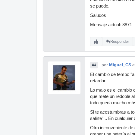
se puede.
Saludos
Mensaje actual: 3871
Responder
por
Miguel_CS
e
#4
El cambio de tempo "a 
retardar....
Lo malo es el cambio 
que mete un redoble al 
todo queda mucho más 
Si te acostumbras a t
salirte"... En cualqu
Otro inconveniente de
grabar una batería al g