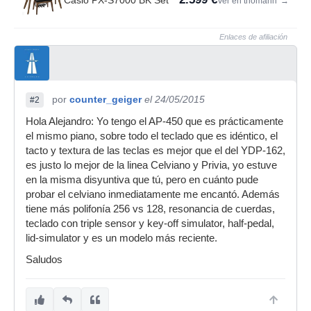
Casio PX-S7000 BK Set
Ver en thomann
→
Enlaces de afiliación
por
counter_geiger
el 24/05/2015
#2
Hola Alejandro: Yo tengo el AP-450 que es prácticamente
el mismo piano, sobre todo el teclado que es idéntico, el
tacto y textura de las teclas es mejor que el del YDP-162,
es justo lo mejor de la linea Celviano y Privia, yo estuve
en la misma disyuntiva que tú, pero en cuánto pude
probar el celviano inmediatamente me encantó. Además
tiene más polifonía 256 vs 128, resonancia de cuerdas,
teclado con triple sensor y key-off simulator, half-pedal,
lid-simulator y es un modelo más reciente.
Saludos