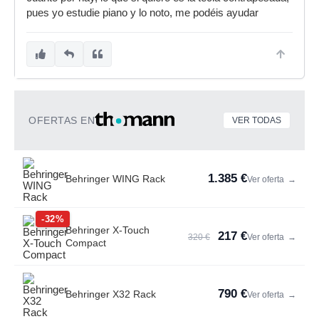
pues yo estudie piano y lo noto, me podéis ayudar
OFERTAS EN
VER TODAS
1.385 €
Behringer WING Rack
Ver oferta
→
-32%
Behringer X-Touch
217 €
320 €
Ver oferta
→
Compact
790 €
Behringer X32 Rack
Ver oferta
→