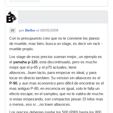
por
Belbo
el 08/05/2008
#9
Con tu presupuesto creo que no te conviene los pianos
de mueble, mas bien, busca un stage, es decir sin rack -
mueble propio.
Los stage de esos precios suenan mejor...un ejemplo es
el
yamaha p-120
, esta discontinuado, pero es mucho
mejor que el p-85 y el p70 actuales, tiene
altavoces...buen tacto, para empezar es ideal, y para
tocar en directo tambien. Su version sin altavoces es el
P-90
, y aun mas economico pero dificil de encontrar es el
mas antiguo P-80, en escencia es igual, solo le falta un
efecto escape, en el sampleo, que no te valdra de mucho
si estas empezando, son compactos pesan 15 kilos mas
o menos, eso si ...no traen altavoces.
Los precios deberian rondar los 500 (P80) hasta los 800