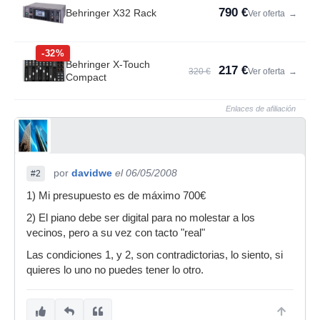
790 €
Behringer X32 Rack
Ver oferta
→
-32%
Behringer X-Touch
217 €
320 €
Ver oferta
→
Compact
Enlaces de afiliación
por
davidwe
el 06/05/2008
#2
1) Mi presupuesto es de máximo 700€
2) El piano debe ser digital para no molestar a los
vecinos, pero a su vez con tacto "real"
Las condiciones 1, y 2, son contradictorias, lo siento, si
quieres lo uno no puedes tener lo otro.