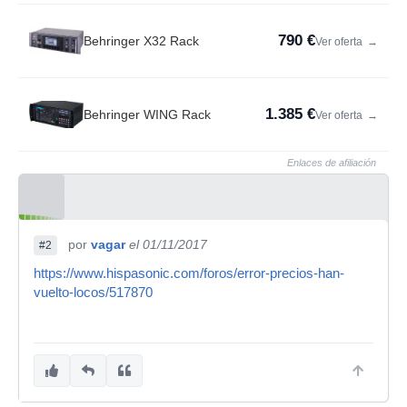
790 €
Behringer X32 Rack
Ver oferta
→
1.385 €
Behringer WING Rack
Ver oferta
→
Enlaces de afiliación
por
vagar
el 01/11/2017
#2
https://www.hispasonic.com/foros/error-precios-han-
vuelto-locos/517870