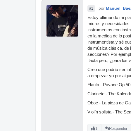
por
Manuel_Bae
#1
Estoy ultimando mi plan
micros y necesidades d
instrumentos con instr
en la medida de lo pos
instrumentista y sé qu
de música clásica, de 
secciones? Por ejemplo
flauta pero, ¿para los 
Creo que podría ser in
a empezar yo por algu
Flauta - Pavane Op.50
Clarinete - The Kalend
Oboe - La pieza de Gab
Violín solista - The S
1
Responder