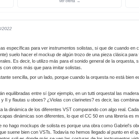
Ver oferta
→
8/2022
s específicas para ver instrumentos solistas, si que de cuando en c
nte) suelo hacer el mockup de algún trozo de una pieza clásica para ve
rales. Es decir, lo utilizo más para el sonido general de la orquest
 con otros más que para imitar solistas.
tante sencilla, por un lado, porque cuando la orquesta no está bien 
án equilibradas entre sí (por ejemplo, en un tutti orquestal las mad
I y II y flautas u oboes? ¿Violas con clarinetes? es decir, las combin
 la dinámica de los diferentes VST comparando con algo real. Cada l
capas dinámicas son diferentes, lo que el CC 50 en una librería es mf 
ue no hago mockups de solista es porque una obra como Gabriel's oboe
 que suene bien con VSTs. Todavía no hemos llegado al punto en el q
entos soli es donde más se ven las costuras de los instrumentos vi