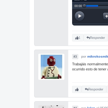
1
Responder
por
mikrokosmi
#3
Trabajáis normalmente 
ocurrido esto de tener
Responder
por
Iskra
el 05/0