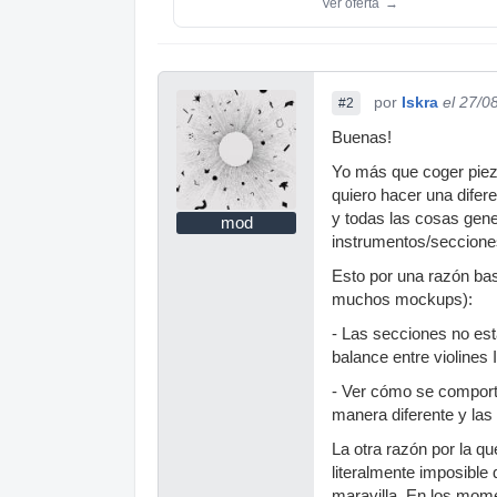
Ver oferta
→
por
Iskra
el 27/0
#2
Buenas!
Yo más que coger pieza
quiero hacer una difere
y todas las cosas gene
mod
instrumentos/secciones
Esto por una razón bas
muchos mockups):
- Las secciones no est
balance entre violines 
- Ver cómo se comporta
manera diferente y las 
La otra razón por la q
literalmente imposible
maravilla. En los mom