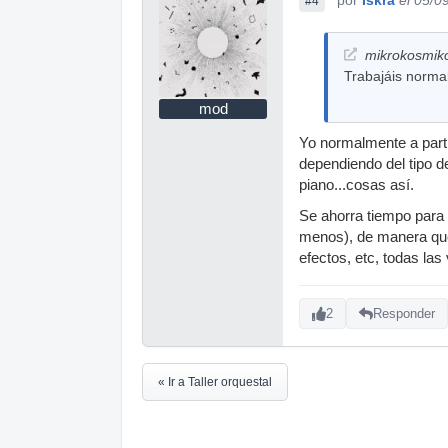
#4
mikrokosmiko
Trabajáis normal
mod
Yo normalmente a parti
dependiendo del tipo d
piano...cosas así.
Se ahorra tiempo para 
menos), de manera que 
efectos, etc, todas la
2
Responder
« Ir a Taller orquestal