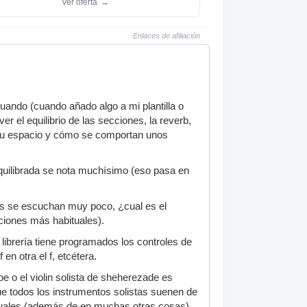
Ver oferta
→
Enlaces de afiliación
uando (cuando añado algo a mi plantilla o
r el equilibrio de las secciones, la reverb,
a, su espacio y cómo se comportan unos
equilibrada se nota muchísimo (eso pasa en
eras se escuchan muy poco, ¿cual es el
aciones más habituales).
ibrería tiene programados los controles de
en otra el f, etcétera.
 o el violin solista de sheherezade es
ue todos los instrumentos solistas suenen de
rtuales (además de en muchas otras cosas).