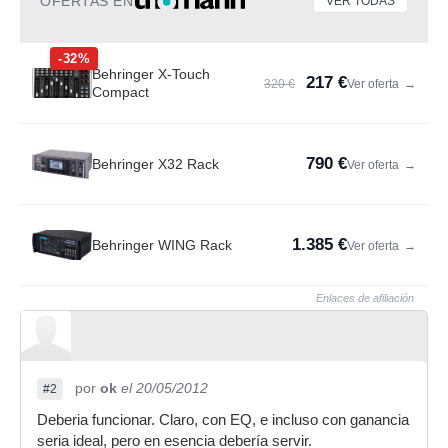
OFERTAS EN
VER TODAS
-32%
Behringer X-Touch
217 €
320 €
Ver oferta
→
Compact
790 €
Behringer X32 Rack
Ver oferta
→
1.385 €
Behringer WING Rack
Ver oferta
→
Enlaces de afiliación
por
ok
el 20/05/2012
#2
Deberia funcionar. Claro, con EQ, e incluso con ganancia
seria ideal, pero en esencia debería servir.