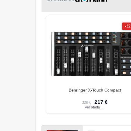
-3
Behringer X-Touch Compact
217 €
320 €
Ver oferta
→