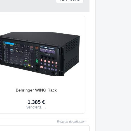
Behringer WING Rack
1.385 €
Ver oferta
→
Enlaces de afiliación