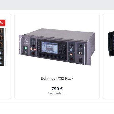
2%
Behringer X32 Rack
790 €
Ver oferta
→