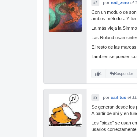
por
rod_zero
el 
#2
Con un modulo de sonid
ambos métodos. Y tiene
La más vieja la Simmo
Las Roland usan sintes
El resto de las marca
También se pueden cone
1
Responder
por
carlitus
el 1
#3
Se generan desde los p
A partir de ahí y en fun
Los "piezo" se usan en
usarlos correctament