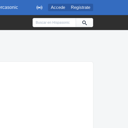

rcasonic
Accede
Regístrate