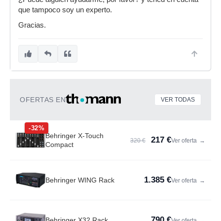
que tampoco soy un experto.
Gracias.
OFERTAS EN
VER TODAS
-32%
Behringer X-Touch
217 €
320 €
Ver oferta
→
Compact
1.385 €
Behringer WING Rack
Ver oferta
→
790 €
Behringer X32 Rack
Ver oferta
→