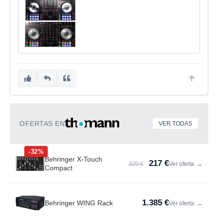
OFERTAS EN
VER TODAS
-32%
Behringer X-Touch
217 €
320 €
Ver oferta
→
Compact
1.385 €
Behringer WING Rack
Ver oferta
→