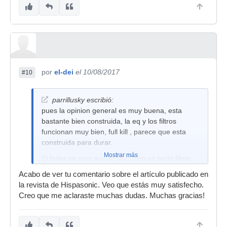
por
el-dei
el 10/08/2017
#10
parrillusky escribió:
pues la opinion general es muy buena, esta
bastante bien construida, la eq y los filtros
funcionan muy bien, full kill , parece que esta
construida para durar.
Mostrar más
El fader va muy suave, pero con un tacto filme,
se nota que no son materiales baratos.
Acabo de ver tu comentario sobre el artículo publicado en
Por supuesto lo mejor de todo es la licencia
la revista de Hispasonic. Veo que estás muy satisfecho.
rekordbox, aunque del software no te puedo
Creo que me aclaraste muchas dudas. Muchas gracias!
decir gran cosa pues aun lo estoy toqueteando
por encima.