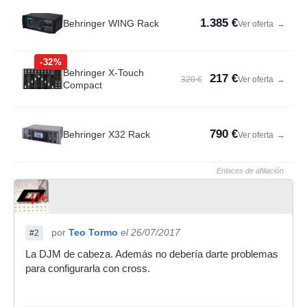
1.385 €
Behringer WING Rack
Ver oferta
→
-32%
Behringer X-Touch
217 €
320 €
Ver oferta
→
Compact
790 €
Behringer X32 Rack
Ver oferta
→
Enlaces de afiliación
por
Teo Tormo
el 26/07/2017
#2
La DJM de cabeza. Además no debería darte problemas
para configurarla con cross.