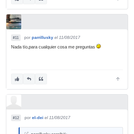
Se que la xone 23 c saca un sonido muy bueno
también, pero el hecho de que la pioneer sea
totalmente compatible con rekordbox , sin tener
que hacer bricolaje, ( la xone necesitas abrirla y
reconectar algunas cosas para que funcione) ha
sido lo que me ha decantado finalmente.
por
parrillusky
el 11/08/2017
#11
Vengo de usar marcas menos punteras, y sobre
Nada tío,para cualquier cosa me preguntas
todo , siempre de segunda mano, es mi primera
mesa nueva, por lo que las impresiones son muy
positivas.ya me contaras...
por
el-dei
el 11/08/2017
#12