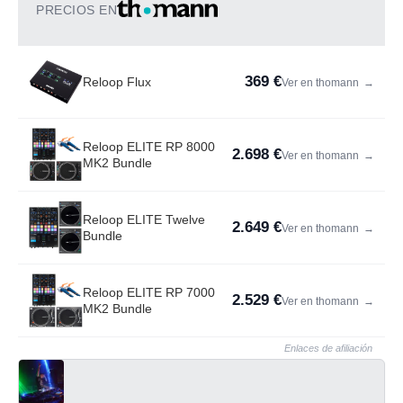
PRECIOS EN
369 €
Reloop Flux
Ver en thomann
→
Reloop ELITE RP 8000
2.698 €
Ver en thomann
→
MK2 Bundle
Reloop ELITE Twelve
2.649 €
Ver en thomann
→
Bundle
Reloop ELITE RP 7000
2.529 €
Ver en thomann
→
MK2 Bundle
Enlaces de afiliación