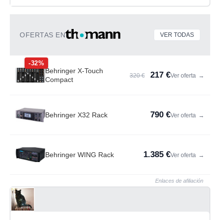
OFERTAS EN
VER TODAS
-32%
Behringer X-Touch
217 €
320 €
Ver oferta
→
Compact
790 €
Behringer X32 Rack
Ver oferta
→
1.385 €
Behringer WING Rack
Ver oferta
→
Enlaces de afiliación