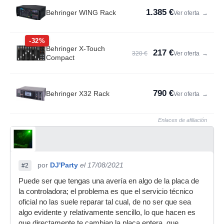
1.385 €
Behringer WING Rack
Ver oferta
→
-32%
Behringer X-Touch
217 €
320 €
Ver oferta
→
Compact
790 €
Behringer X32 Rack
Ver oferta
→
Enlaces de afiliación
por
DJ'Party
el 17/08/2021
#2
Puede ser que tengas una avería en algo de la placa de
la controladora; el problema es que el servicio técnico
oficial no las suele reparar tal cual, de no ser que sea
algo evidente y relativamente sencillo, lo que hacen es
que directamente te cambian la placa entera, que