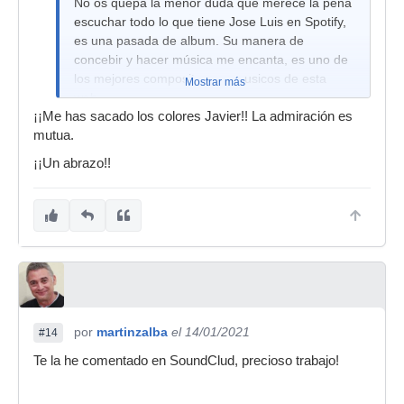
No os quepa la menor duda que merece la pena
escuchar todo lo que tiene Jose Luis en Spotify,
es una pasada de album. Su manera de
concebir y hacer música me encanta, es uno de
los mejores compositores y musicos de esta
Mostrar más
web.
¡¡Me has sacado los colores Javier!! La admiración es
mutua.
¡¡Un abrazo!!
por
martinzalba
el 14/01/2021
#14
Te la he comentado en SoundClud, precioso trabajo!