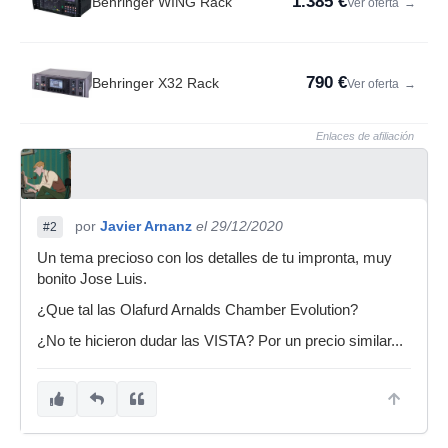
1.385 €
Behringer WING Rack
Ver oferta
→
790 €
Behringer X32 Rack
Ver oferta
→
Enlaces de afiliación
por
Javier Arnanz
el 29/12/2020
#2
Un tema precioso con los detalles de tu impronta, muy
bonito Jose Luis.
¿Que tal las Olafurd Arnalds Chamber Evolution?
¿No te hicieron dudar las VISTA? Por un precio similar...