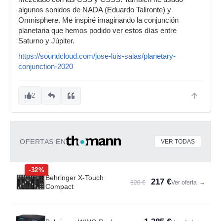
algunos sonidos de NADA (Eduardo Talironte) y
Omnisphere. Me inspiré imaginando la conjunción
planetaria que hemos podido ver estos días entre
Saturno y Júpiter.
https://soundcloud.com/jose-luis-salas/planetary-
conjunction-2020
2
OFERTAS EN
VER TODAS
-32%
Behringer X-Touch
217 €
320 €
Ver oferta
→
Compact