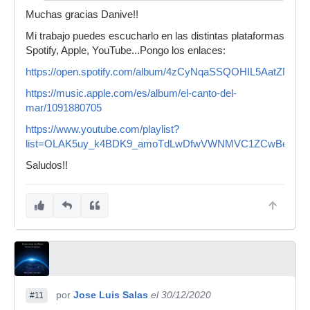
Muchas gracias Danive!!
Mi trabajo puedes escucharlo en las distintas plataformas
Spotify, Apple, YouTube...Pongo los enlaces:
https://open.spotify.com/album/4zCyNqaSSQOHIL5AatZMxv
https://music.apple.com/es/album/el-canto-del-
mar/1091880705
https://www.youtube.com/playlist?
list=OLAK5uy_k4BDK9_amoTdLwDfwVWNMVC1ZCwBew6Z
Saludos!!
por
Jose Luis Salas
el 30/12/2020
#11