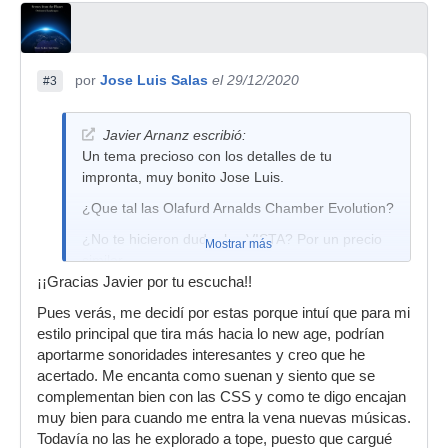
por
Jose Luis Salas
el 29/12/2020
#3
Javier Arnanz escribió:
Un tema precioso con los detalles de tu
impronta, muy bonito Jose Luis.
¿Que tal las Olafurd Arnalds Chamber Evolution?
¿No te hicieron dudar las VISTA? Por un precio
Mostrar más
similar...
¡¡Gracias Javier por tu escucha!!
Pues verás, me decidí por estas porque intuí que para mi
estilo principal que tira más hacia lo new age, podrían
aportarme sonoridades interesantes y creo que he
acertado. Me encanta como suenan y siento que se
complementan bien con las CSS y como te digo encajan
muy bien para cuando me entra la vena nuevas músicas.
Todavía no las he explorado a tope, puesto que cargué