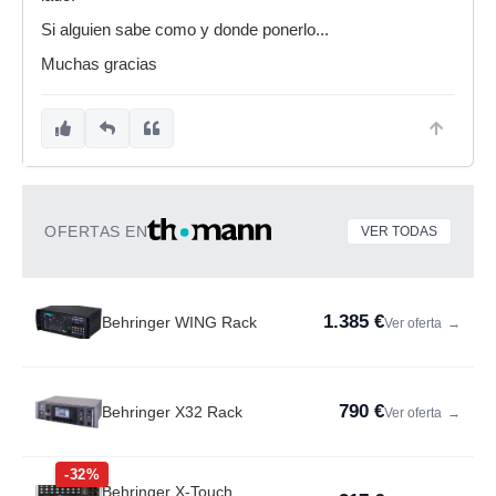
Si alguien sabe como y donde ponerlo...
Muchas gracias
OFERTAS EN
VER TODAS
1.385 €
Behringer WING Rack
Ver oferta
→
790 €
Behringer X32 Rack
Ver oferta
→
-32%
Behringer X-Touch