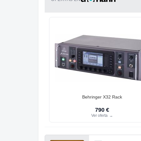
Behringer X32 Rack
790 €
Ver oferta
→