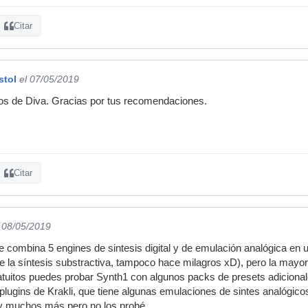
Citar
stol
el 07/05/2019
s de Diva. Gracias por tus recomendaciones.
Citar
l 08/05/2019
e combina 5 engines de sintesis digital y de emulación analógica en 
 de la síntesis substractiva, tampoco hace milagros xD), pero la mayo
atuitos puedes probar Synth1 con algunos packs de presets adicional
 plugins de Krakli, que tiene algunas emulaciones de sintes analógi
y muchos más pero no los probé.