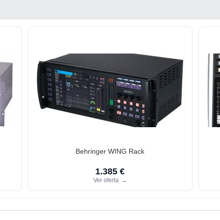
Behringer WING Rack
1.385 €
Ver oferta
→