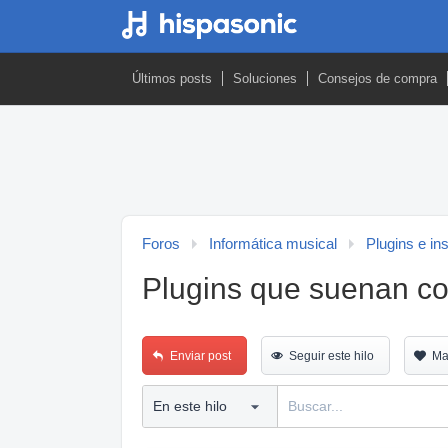
Últimos posts
Soluciones
Consejos de compra
Foros
Informática musical
Plugins e in
Plugins que suenan c
Enviar post
Seguir este hilo
Ma