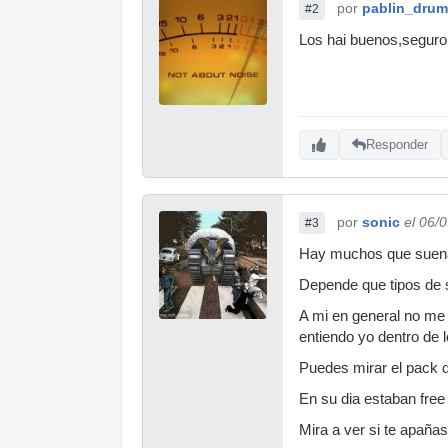
por
pablin_dru
#2
Los hai buenos,seguro
Responder
por
sonic
el 06/
#3
Hay muchos que suena
Depende que tipos de 
A mi en general no me 
entiendo yo dentro de l
Puedes mirar el pack de
En su dia estaban free
Mira a ver si te apaña