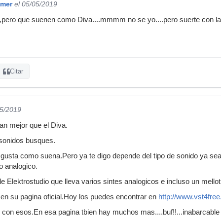
mmer
el 05/05/2019
,pero que suenen como Diva....mmmm no se yo....pero suerte con l
Citar
05/2019
n mejor que el Diva.
sonidos busques.
gusta como suena.Pero ya te digo depende del tipo de sonido ya sea
o analogico.
 Elektrostudio que lleva varios sintes analogicos e incluso un mellot
 en su pagina oficial.Hoy los puedes encontrar en
http://www.vst4fre
s con esos.En esa pagina tbien hay muchos mas....buf!!...inabarcable