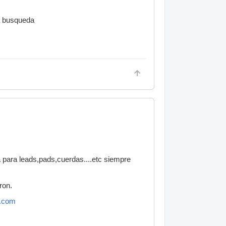
a busqueda
 para leads,pads,cuerdas....etc siempre
ron.
e.com