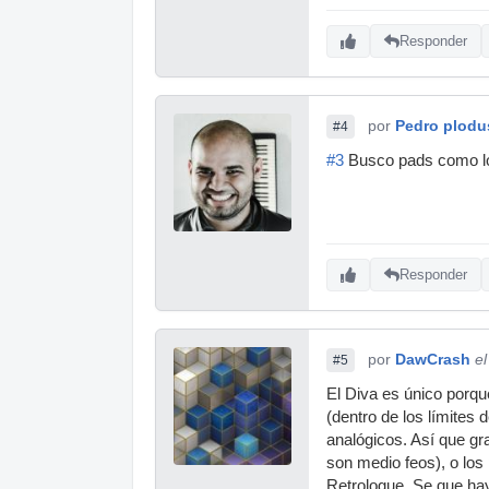
Responder
por
Pedro plodu
#4
#3
Busco pads como lo
Responder
por
DawCrash
e
#5
El Diva es único porqu
(dentro de los límites
analógicos. Así que gr
son medio feos), o los
Retrologue. Se que ha