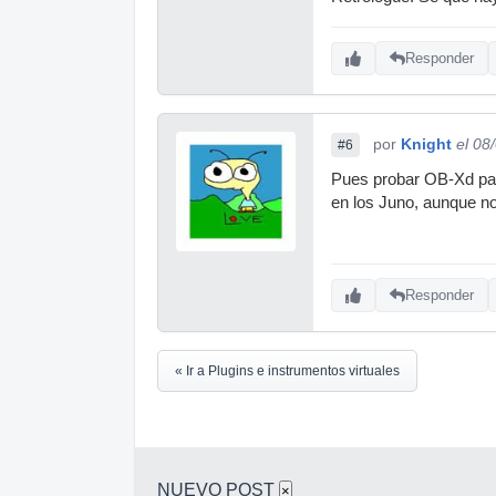
Responder
por
Knight
el 08
#6
Pues probar OB-Xd par
en los Juno, aunque no
Responder
« Ir a Plugins e instrumentos virtuales
NUEVO POST
×