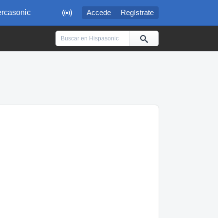

rcasonic
Accede
Regístrate