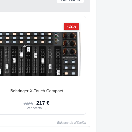
-32%
Behringer X-Touch Compact
217 €
320 €
Ver oferta
→
Enlaces de afiliación