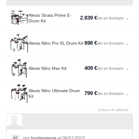
Alesis Strata Prime E-
2.839 €
Ver en thomann
→
Drum Kit
698 €
Alesis Nitro Pro XL Drum Kit
Ver en thomann
→
409 €
Alesis Nitro Max Kit
Ver en thomann
→
Alesis Nitro Ultimate Drum
799 €
Ver en thomann
→
Kit
Enlaces de afiliación
por
toniterrassa
el 06/01/2010
#2