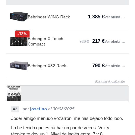
1.385 €
Behringer WING Rack
Ver oferta
→
-32%
Behringer X-Touch
217 €
320 €
Ver oferta
→
Compact
790 €
Behringer X32 Rack
Ver oferta
→
Enlaces de afiliación
por
josefino
el 30/08/2025
#2
Joder amigo menudo vozarrón, me has dejado todo loco.
La he tenido que escuchar un par de veces. Voz y
técnica te doy un 1. Nivel de inglés entre, 7 y 8.