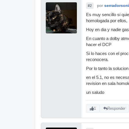
por
serradorson
#2
Es muy sencillo si quie
homologada por ellos,
Hoy en dia y nadie gast
En cuanto a dolby atmos
hacer el DCP
Si lo haces con el pro
reconocera.
Por lo tanto la solucio
en el 5.1, no es necesa
revision en sala homo
un saludo
1
Responder