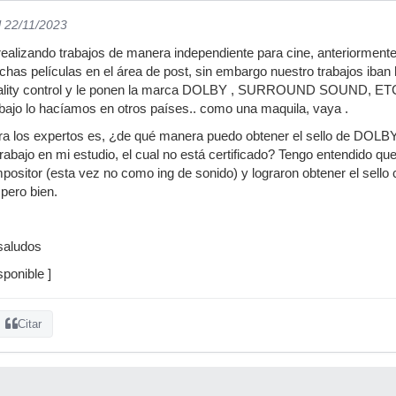
l 22/11/2023
realizando trabajos de manera independiente para cine, anteriorment
has películas en el área de post, sin embargo nuestro trabajos iba
uality control y le ponen la marca DOLBY , SURROUND SOUND, ETC por
abajo lo hacíamos en otros países.. como una maquila, vaya .
ra los expertos es, ¿de qué manera puedo obtener el sello de DO
 trabajo en mi estudio, el cual no está certificado? Tengo entendido qu
positor (esta vez no como ing de sonido) y lograron obtener el sello
pero bien.
saludos
ponible ]
Citar