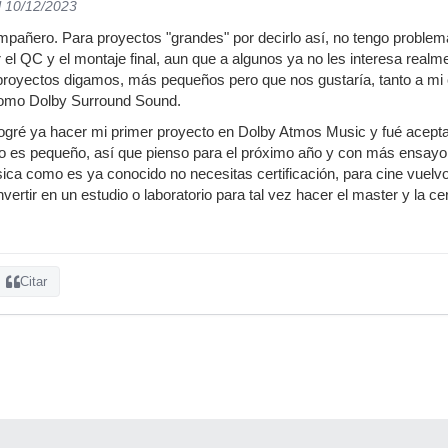
l 10/12/2023
ñero. Para proyectos "grandes" por decirlo así, no tengo problema, 
 el QC y el montaje final, aun que a algunos ya no les interesa realme
proyectos digamos, más pequeños pero que nos gustaría, tanto a mi 
como Dolby Surround Sound.
logré ya hacer mi primer proyecto en Dolby Atmos Music y fué acepta
io es pequeño, así que pienso para el próximo año y con más ensayo 
ca como es ya conocido no necesitas certificación, para cine vuelv
ertir en un estudio o laboratorio para tal vez hacer el master y la cert
Citar