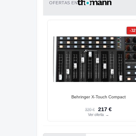
OFERTAS EN
-3
Behringer X-Touch Compact
217 €
320 €
Ver oferta
→