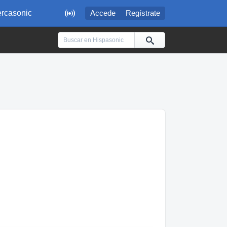

rcasonic
Accede
Regístrate