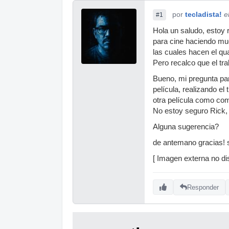
por
tecladista!
e
#1
Hola un saludo, estoy 
para cine haciendo muc
las cuales hacen el q
Pero recalco que el tr
Bueno, mi pregunta pa
película, realizando el
otra película como com
No estoy seguro Rick, 
Alguna sugerencia?
de antemano gracias! 
[ Imagen externa no dis
Responder