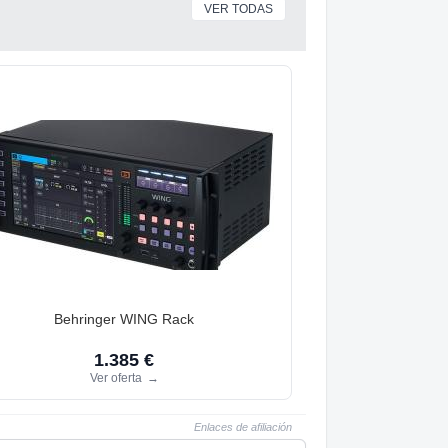
VER TODAS
Behringer WING Rack
1.385 €
Ver oferta
→
Enlaces de afiliación