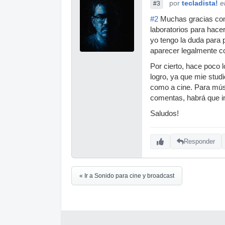
por
tecladista!
e
#3
#2
Muchas gracias compa
laboratorios para hacer
yo tengo la duda para 
aparecer legalmente 
Por cierto, hace poco 
logro, ya que mie stud
como a cine. Para músi
comentas, habrá que inv
Saludos!
Responder
« Ir a Sonido para cine y broadcast