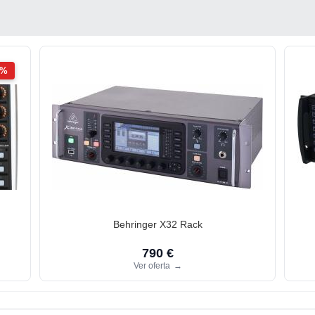
2%
Behringer X32 Rack
790 €
Ver oferta
→