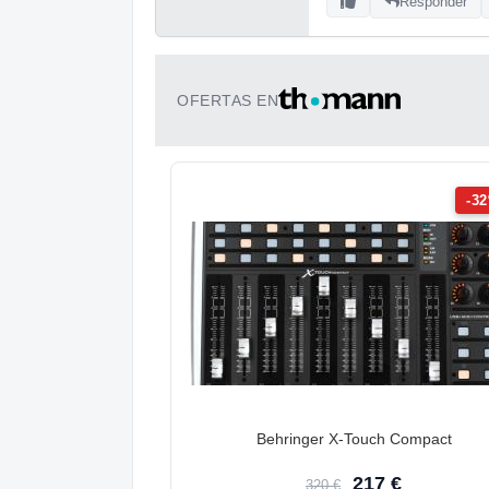
Responder
OFERTAS EN
-3
Behringer X-Touch Compact
217 €
320 €