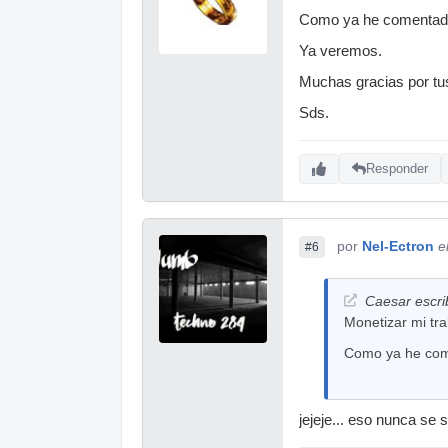
Como ya he comentado, 
Ya veremos.
Muchas gracias por tu
Sds.
Responder
por
Nel-Ectron
e
#6
Caesar escri
Monetizar mi tra
Como ya he come
jejeje... eso nunca se 