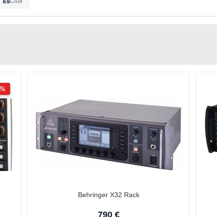
Citar
2%
Behringer X32 Rack
790 €