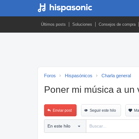
Últimos posts
Soluciones
Consejos de compra
Foros
Hispasónicos
Charla general
Poner mi música a un 
Enviar post
Seguir este hilo
Ma