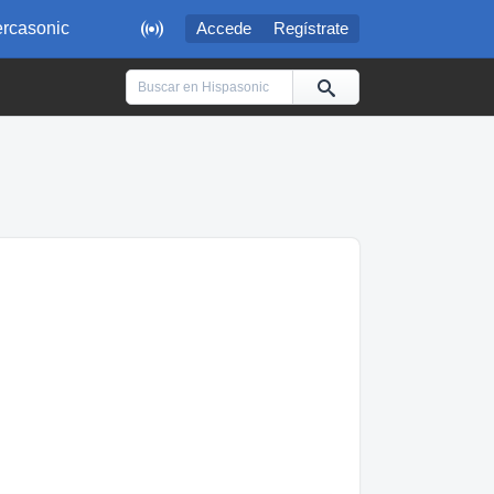

rcasonic
Accede
Regístrate