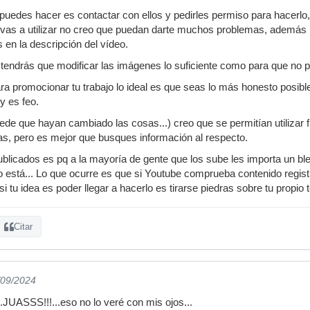
puedes hacer es contactar con ellos y pedirles permiso para hacerl
vas a utilizar no creo que puedan darte muchos problemas, además
 en la descripción del vídeo.
o tendrás que modificar las imágenes lo suficiente como para que no
ra promocionar tu trabajo lo ideal es que seas lo más honesto posibl
y es feo.
de que hayan cambiado las cosas...) creo que se permitían utilizar
as, pero es mejor que busques información al respecto.
ublicados es pq a la mayoría de gente que los sube les importa un bl
está... Lo que ocurre es que si Youtube comprueba contenido registr
i tu idea es poder llegar a hacerlo es tirarse piedras sobre tu propio 
Citar
/09/2024
.JUASSS!!!...eso no lo veré con mis ojos...