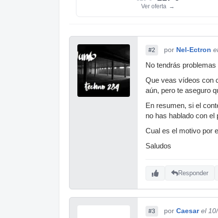
Ver oferta
→
por
Nel-Ectron
e
#2
No tendrás problemas de
Que veas vídeos con co
aún, pero te aseguro q
En resumen, si el cont
no has hablado con el p
Cual es el motivo por 
Saludos
Responder
por
Caesar
el 10
#3