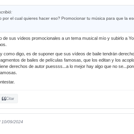
cribió:
o por el cual quieres hacer eso? Promocionar tu música para que la es
no de sus vídeos promocionales a un tema musical mío y subirlo a 
hos.
 y como digo, es de suponer que sus vídeos de baile tendrán derech
fragmentos de bailes de películas famosas, que los editan y los aco
tiene derechos de autor puessss...a lo mejor hay algo que no se...p
 famosas.
ntestar.
Citar
l 10/09/2024