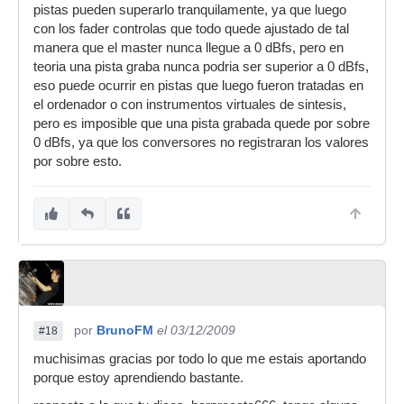
registran asi una señal de audio que puede o no
pistas pueden superarlo tranquilamente, ya que luego
pasar por varios mas procesos digitales, (incluso
con los fader controlas que todo quede ajustado de tal
ser sintetizada totalmente en la computadora).
manera que el master nunca llegue a 0 dBfs, pero en
Entonces el audio digital es una serie de datos
teoria una pista graba nunca podria ser superior a 0 dBfs,
que son virtuales, ese audio no existe, tiene que
eso puede ocurrir en pistas que luego fueron tratadas en
ser generado por un convertidor D/A. En el caso
el ordenador o con instrumentos virtuales de sintesis,
del audio de los Cd's o los WAV's de 16 bits u
pero es imposible que una pista grabada quede por sobre
otros formatos el limite es a los 0 dbfs (decibelios
0 dBfs, ya que los conversores no registraran los valores
escala completa) y ninguna muestra puede
por sobre esto.
exceder ese valor,
pero la onda reconstituida
si puede superarla
.
ejemplo:
por
BrunoFM
el 03/12/2009
#18
muchisimas gracias por todo lo que me estais aportando
porque estoy aprendiendo bastante.