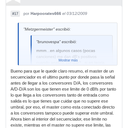
por
Harpocrates666
el 03/12/2009
#17
"Metzgermeister" escribió:
"brunovespa" escribió:
mmm...en algunos casos (pocas
canciones) me dan dB's positivos
Mostrar más
cuando analizo, porque?...si en teoria
el maximo valor es 0dbfs (0dbfs=db?)
Bueno para que le quede claro resumo, el master de un
secuenciador es el ultimo punto por donde pasa la señal
!
antes de llegar a los conversores D/A, los conversores
A/D-D/A son los que tienen ese limite de 0 dBfs por tanto
lo que llega a los conversores tanto de entrada como
En que lo analizas? Lo mas obvio que se me
salida es lo que tienes que cuidar que no supere ese
ocurre en el momento y para este caso son los
umbral, por eso, el master como esta conectado directo
picos entre muestras. (intersample clipping)
a los conversores tampoco puede superar este umbral.
Los convertidores A/D muestrean la señal
Ahora bien al interior del secuenciador, ese limite no
analoga varios miles de veces por segundo y
existe, mientras en el master no supere ese limite, las