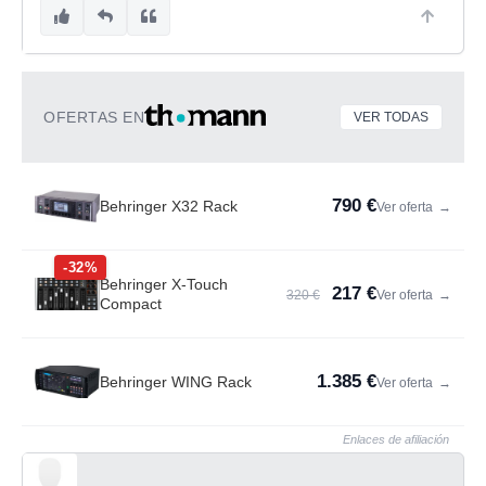
OFERTAS EN
VER TODAS
790 €
Behringer X32 Rack
Ver oferta
→
-32%
Behringer X-Touch
217 €
320 €
Ver oferta
→
Compact
1.385 €
Behringer WING Rack
Ver oferta
→
Enlaces de afiliación