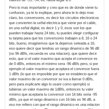
valores de -95, -94, etc hasta llegar a 0.
Pero lo mas importante y creo que es de donde viene tu
confusion, ya te lo explique, pero ahora te lo dejo mas
claro, los conversores, es decir los circuitos electronicos
que convierten la señal electrica que viene por el cable,
en una señal digital, es decir 1 y 0, esos son los que
pueden trabajar hasta 24 bits, tu puedes elegir configurar
tu tarjeta para que los conversores trabajen a 8, 16 o 24
bits, bueno, imaginemos que la dejamos seteada a 16,
eso quiere decir que tendras un rango dinamico de 96 dB
(no 96 dBfs, recuerda es una relacion), que quiere decir
esto, que si el valor maximo que acepta el conversor es
de 0 dBfs, entonces el minimo sera -96 dBfs pero, si por
ejemplo el valor maximo que aceptara el conversor fuera
1 dBfs (lo que es imposible por que se establecio que el
valor maximo de un conversor se iva a llamar 0 dBfs,
pero para explicarte algo lo usare como ejemplo) si
tubieras un valor maximo de 1dBfs, entonces tu valor
minimo que aceptaria tu conversor con 16 bits seria -95
dBfs, ya que el rango dinamico con 16 bits es 96 dB, a
eso me refiero con que el rango dinamico es una relacion