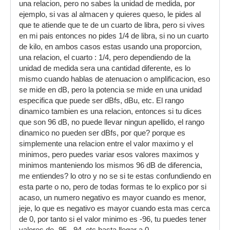
una relacion, pero no sabes la unidad de medida, por
AHH!! ya que me lo has preguntado, analizo con
ejemplo, si vas al almacen y quieres queso, le pides al
el analizador de espectro de audacity a 512 i con
que te atiende que te de un cuarto de libra, pero si vives
hanning rango y frecuencia lineal.
en mi pais entonces no pides 1/4 de libra, si no un cuarto
y hay una cosa que al principio me quedo clara y
de kilo, en ambos casos estas usando una proporcion,
ahora vuelvo a estar confundido, si el rango
una relacion, el cuarto : 1/4, pero dependiendo de la
dinamico de un cd es 16 bits y lo multiplicamos
unidad de medida sera una cantidad diferente, es lo
por 6 como me dijisteis al principio, me da 96
mismo cuando hablas de atenuacion o amplificacion, eso
dbfs y no puede ser porque todas las canciones
se mide en dB, pero la potencia se mide en una unidad
superan - 96 db!! como hago para calcular el
especifica que puede ser dBfs, dBu, etc. El rango
minimo db en que puede llegar a captar?
dinamico tambien es una relacion, entonces si tu dices
que son 96 dB, no puede llevar ningun apellido, el rango
si me puedes adjuntar o decir un tutorial sobre el
dinamico no pueden ser dBfs, por que? porque es
proceso de analoico a digital o el proceso de
simplemente una relacion entre el valor maximo y el
digitalización que este bien te lo agradeceria
minimos, pero puedes variar esos valores maximos y
mucho.
minimos manteniendo los mismos 96 dB de diferencia,
gracias de nuevo!!
me entiendes? lo otro y no se si te estas confundiendo en
esta parte o no, pero de todas formas te lo explico por si
acaso, un numero negativo es mayor cuando es menor,
jeje, lo que es negativo es mayor cuando esta mas cerca
de 0, por tanto si el valor minimo es -96, tu puedes tener