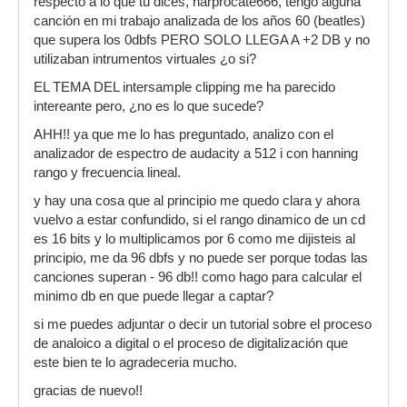
respecto a lo que tu dices, harprocate666, tengo alguna
canción en mi trabajo analizada de los años 60 (beatles)
que supera los 0dbfs PERO SOLO LLEGA A +2 DB y no
utilizaban intrumentos virtuales ¿o si?
Y si utilizas mp3 el problema es peor por el
remuestreo y los procesos psicoacusticos que
EL TEMA DEL intersample clipping me ha parecido
usa para comprimir y reconstruir la señal
intereante pero, ¿no es lo que sucede?
auditiva.
AHH!! ya que me lo has preguntado, analizo con el
Otra razon que puede existir son las leyes de
analizador de espectro de audacity a 512 i con hanning
paneo, pero eso solo se aplica en los multitracks
rango y frecuencia lineal.
y dan variaciones grandes, generalmente de
y hay una cosa que al principio me quedo clara y ahora
mas de 3 Db.
vuelvo a estar confundido, si el rango dinamico de un cd
es 16 bits y lo multiplicamos por 6 como me dijisteis al
principio, me da 96 dbfs y no puede ser porque todas las
canciones superan - 96 db!! como hago para calcular el
minimo db en que puede llegar a captar?
si me puedes adjuntar o decir un tutorial sobre el proceso
de analoico a digital o el proceso de digitalización que
este bien te lo agradeceria mucho.
gracias de nuevo!!