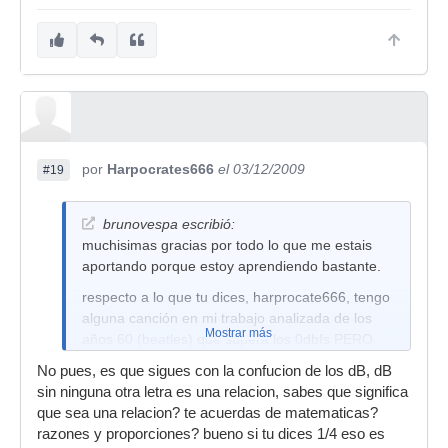
por
Harpocrates666
el 03/12/2009
#19
brunovespa escribió:
muchisimas gracias por todo lo que me estais
aportando porque estoy aprendiendo bastante.
respecto a lo que tu dices, harprocate666, tengo
alguna canción en mi trabajo analizada de los
Mostrar más
años 60 (beatles) que supera los 0dbfs PERO
SOLO LLEGA A +2 DB y no utilizaban
No pues, es que sigues con la confucion de los dB, dB
intrumentos virtuales ¿o si?
sin ninguna otra letra es una relacion, sabes que significa
EL TEMA DEL intersample clipping me ha
que sea una relacion? te acuerdas de matematicas?
parecido intereante pero, ¿no es lo que sucede?
razones y proporciones? bueno si tu dices 1/4 eso es