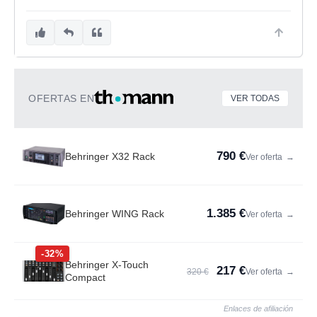
OFERTAS EN
VER TODAS
790 €
Behringer X32 Rack
Ver oferta
→
1.385 €
Behringer WING Rack
Ver oferta
→
-32%
Behringer X-Touch
217 €
320 €
Ver oferta
→
Compact
Enlaces de afiliación