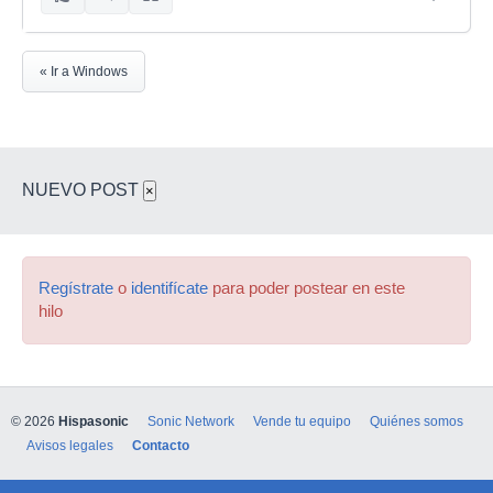
« Ir a Windows
NUEVO POST
×
Regístrate
o
identifícate
para poder postear en este
hilo
© 2026
Hispasonic
Sonic Network
Vende tu equipo
Quiénes somos
Avisos legales
Contacto