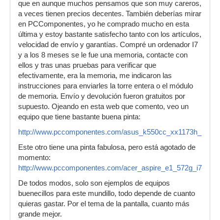
que en aunque muchos pensamos que son muy careros,
a veces tienen precios decentes. También deberías mirar
en PCComponentes, yo he comprado mucho en esta
última y estoy bastante satisfecho tanto con los artículos,
velocidad de envío y garantías. Compré un ordenador I7
y a los 8 meses se le fue una memoria, contacte con
ellos y tras unas pruebas para verificar que
efectivamente, era la memoria, me indicaron las
instrucciones para enviarles la torre entera o el módulo
de memoria. Envío y devolución fueron gratuitos por
supuesto. Ojeando en esta web que comento, veo un
equipo que tiene bastante buena pinta:
http://www.pccomponentes.com/asus_k550cc_xx1173h_i7_3
Este otro tiene una pinta fabulosa, pero está agotado de
momento:
http://www.pccomponentes.com/acer_aspire_e1_572g_i7_45
De todos modos, solo son ejemplos de equipos
buenecillos para este mundillo, todo depende de cuanto
quieras gastar. Por el tema de la pantalla, cuanto más
grande mejor.