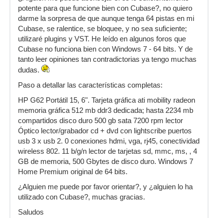
potente para que funcione bien con Cubase?, no quiero
darme la sorpresa de que aunque tenga 64 pistas en mi
Cubase, se ralentice, se bloquee, y no sea suficiente;
utilizaré plugins y VST. He leído en algunos foros que
Cubase no funciona bien con Windows 7 - 64 bits. Y de
tanto leer opiniones tan contradictorias ya tengo muchas
dudas.
Paso a detallar las características completas:
HP G62 Portátil 15, 6". Tarjeta gráfica ati mobility radeon
memoria gráfica 512 mb ddr3 dedicada; hasta 2234 mb
compartidos disco duro 500 gb sata 7200 rpm lector
Óptico lector/grabador cd + dvd con lightscribe puertos
usb 3 x usb 2. 0 conexiones hdmi, vga, rj45, conectividad
wireless 802. 11 b/g/n lector de tarjetas sd, mmc, ms, , 4
GB de memoria, 500 Gbytes de disco duro. Windows 7
Home Premium original de 64 bits.
¿Alguien me puede por favor orientar?, y ¿alguien lo ha
utilizado con Cubase?, muchas gracias.
Saludos